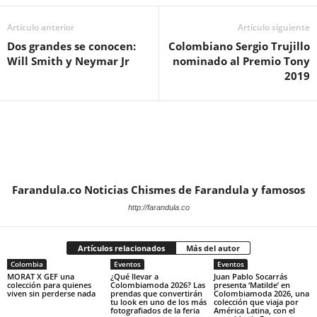
Artículo anterior
Artículo siguiente
Dos grandes se conocen:
Colombiano Sergio Trujillo
Will Smith y Neymar Jr
nominado al Premio Tony
2019
Farandula.co Noticias Chismes de Farandula y famosos
http://farandula.co
Artículos relacionados
Más del autor
Colombia
Eventos
Eventos
MORAT X GEF una
¿Qué llevar a
Juan Pablo Socarrás
colección para quienes
Colombiamoda 2026? Las
presenta ‘Matilde’ en
viven sin perderse nada
prendas que convertirán
Colombiamoda 2026, una
tu look en uno de los más
colección que viaja por
fotografiados de la feria
América Latina, con el