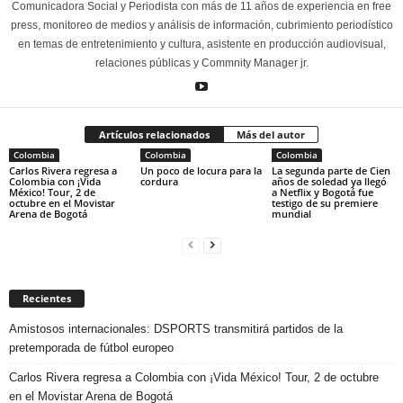
Comunicadora Social y Periodista con más de 11 años de experiencia en free
press, monitoreo de medios y análisis de información, cubrimiento periodístico
en temas de entretenimiento y cultura, asistente en producción audiovisual,
relaciones públicas y Commnity Manager jr.
Artículos relacionados
Más del autor
Colombia
Colombia
Colombia
Carlos Rivera regresa a
Un poco de locura para la
La segunda parte de Cien
Colombia con ¡Vida
cordura
años de soledad ya llegó
México! Tour, 2 de
a Netflix y Bogotá fue
octubre en el Movistar
testigo de su premiere
Arena de Bogotá
mundial
Recientes
Amistosos internacionales: DSPORTS transmitirá partidos de la
pretemporada de fútbol europeo
Carlos Rivera regresa a Colombia con ¡Vida México! Tour, 2 de octubre
en el Movistar Arena de Bogotá