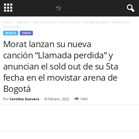
Inicio
Musica
Morat lanzan su nueva canción “Llamada perdida” y anuncian el
sold out de...
MUSICA
VIDEO
Morat lanzan su nueva
canción “Llamada perdida” y
anuncian el sold out de su 5ta
fecha en el movistar arena de
Bogotá
Por
Carolina Guevara
-
18 febrero, 2022
1043