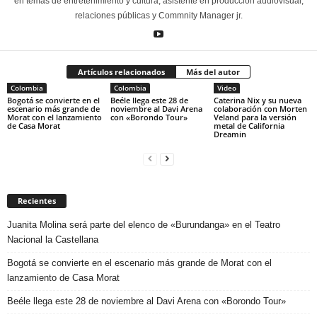
en temas de entretenimiento y cultura, asistente en producción audiovisual,
relaciones públicas y Commnity Manager jr.
Artículos relacionados
Más del autor
Colombia
Colombia
Video
Bogotá se convierte en el
Beéle llega este 28 de
Caterina Nix y su nueva
escenario más grande de
noviembre al Davi Arena
colaboración con Morten
Morat con el lanzamiento
con «Borondo Tour»
Veland para la versión
de Casa Morat
metal de California
Dreamin
Recientes
Juanita Molina será parte del elenco de «Burundanga» en el Teatro
Nacional la Castellana
Bogotá se convierte en el escenario más grande de Morat con el
lanzamiento de Casa Morat
Beéle llega este 28 de noviembre al Davi Arena con «Borondo Tour»