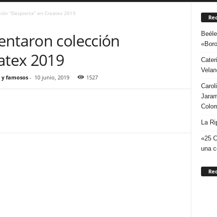
ión “Despierta” en Createx 2019
Rec
Beéle
entaron colección
«Boro
atex 2019
Cater
Velan
 y famosos
-
10 junio, 2019
1527
Carol
Jaram
Colo
La Ri
«25 C
una c
Re