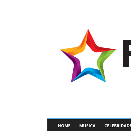
–
HOME
MUSICA
CELEBRIDAD
F