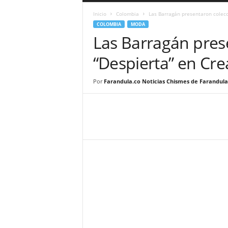
a
Inicio
Colombia
Las Barragán presentaron colecc
r
COLOMBIA
MODA
a
Las Barragán pres
n
d
“Despierta” en Cre
u
l
a
Por
Farandula.co Noticias Chismes de Farandula
.
C
O
N
o
t
i
c
i
a
s
d
e