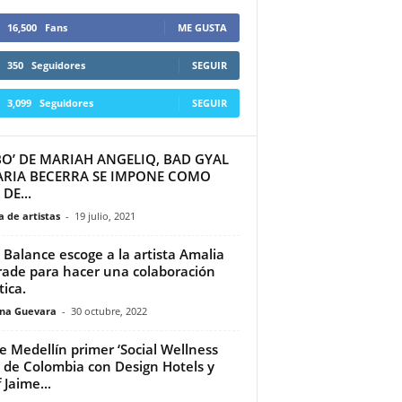
16,500
Fans
ME GUSTA
350
Seguidores
SEGUIR
3,099
Seguidores
SEGUIR
BO’ DE MARIAH ANGELIQ, BAD GYAL
ARIA BECERRA SE IMPONE COMO
DE...
 de artistas
-
19 julio, 2021
Balance escoge a la artista Amalia
ade para hacer una colaboración
tica.
ina Guevara
-
30 octubre, 2022
 Medellín primer ‘Social Wellness
 de Colombia con Design Hotels y
 Jaime...