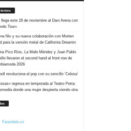
ientes
 llega este 28 de noviembre al Davi Arena con
ndo Tour»
ina Nix y su nueva colaboración con Morten
d para la versión metal de California Dreamin
ina Pico Ríos, La Mafe Méndez y Juan Pablo
illo llevaron el second hand al front row de
mbiamoda 2026
poll revoluciona el pop con su sencillo ‘Celosa’
osas» regresa en temporada al Teatro Petra:
omedia donde una mujer despierta siendo otra
des
Farandula.co