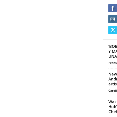
‘BO
Y M
UNA 
Prensa
New 
Andr
artís
Carol
Wake
Hub’
Chef