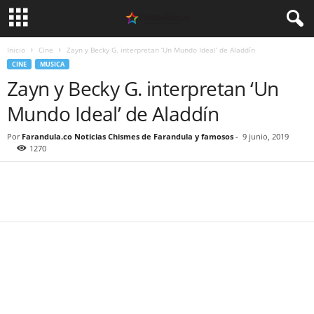
Inicio
Cine
Zayn y Becky G. interpretan ‘Un Mundo Ideal’ de Aladdín
CINE
MUSICA
Zayn y Becky G. interpretan ‘Un
Mundo Ideal’ de Aladdín
Por
Farandula.co Noticias Chismes de Farandula y famosos
-
9 junio, 2019
1270