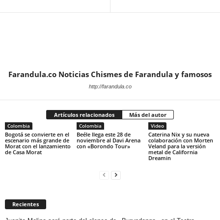
Farandula.co Noticias Chismes de Farandula y famosos
http://farandula.co
Artículos relacionados
Más del autor
Colombia
Colombia
Video
Bogotá se convierte en el
Beéle llega este 28 de
Caterina Nix y su nueva
escenario más grande de
noviembre al Davi Arena
colaboración con Morten
Morat con el lanzamiento
con «Borondo Tour»
Veland para la versión
de Casa Morat
metal de California
Dreamin
Recientes