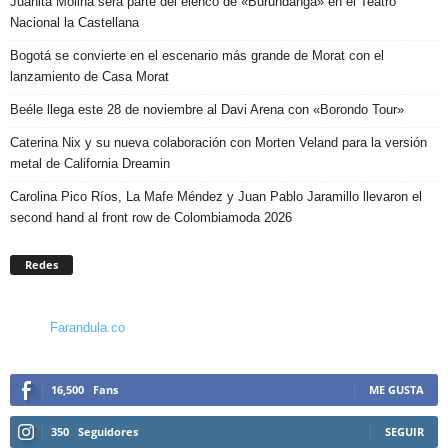
Juanita Molina será parte del elenco de «Burundanga» en el Teatro
Nacional la Castellana
Bogotá se convierte en el escenario más grande de Morat con el
lanzamiento de Casa Morat
Beéle llega este 28 de noviembre al Davi Arena con «Borondo Tour»
Caterina Nix y su nueva colaboración con Morten Veland para la versión
metal de California Dreamin
Carolina Pico Ríos, La Mafe Méndez y Juan Pablo Jaramillo llevaron el
second hand al front row de Colombiamoda 2026
Redes
Farandula.co
16,500
Fans
ME GUSTA
350
Seguidores
SEGUIR