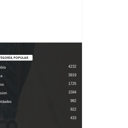
TEGORÍA POPULAR
4232
bia
3919
ca
1725
os
1594
ision
982
ridades
922
433