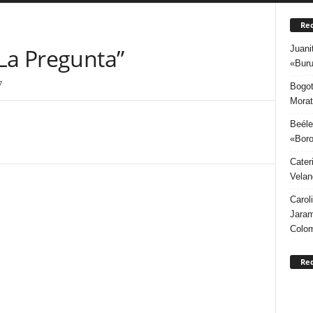
Rec
Juani
“La Pregunta”
«Buru
7
Bogot
Morat
Beéle
«Boro
Cater
Velan
Carol
Jaram
Colo
Re