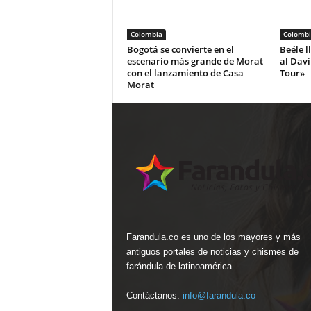
Colombia
Colombi
Bogotá se convierte en el
Beéle l
escenario más grande de Morat
al Dav
con el lanzamiento de Casa
Tour»
Morat
Farandula.co es uno de los mayores y más
antiguos portales de noticias y chismes de
farándula de latinoamérica.
Contáctanos:
info@farandula.co