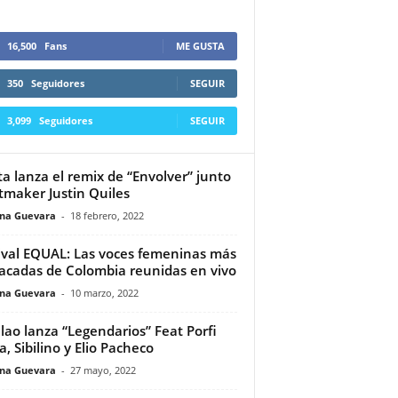
16,500
Fans
ME GUSTA
350
Seguidores
SEGUIR
3,099
Seguidores
SEGUIR
ta lanza el remix de “Envolver” junto
itmaker Justin Quiles
ina Guevara
-
18 febrero, 2022
ival EQUAL: Las voces femeninas más
acadas de Colombia reunidas en vivo
ina Guevara
-
10 marzo, 2022
lao lanza “Legendarios” Feat Porfi
a, Sibilino y Elio Pacheco
ina Guevara
-
27 mayo, 2022