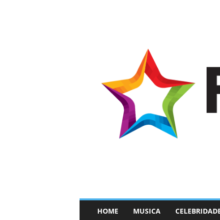
–
HOME
MUSICA
CELEBRIDAD
F