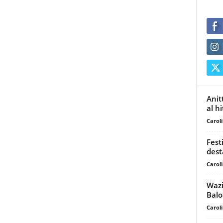
Anit
al h
Carol
Fest
dest
Carol
Wazi
Balo
Carol