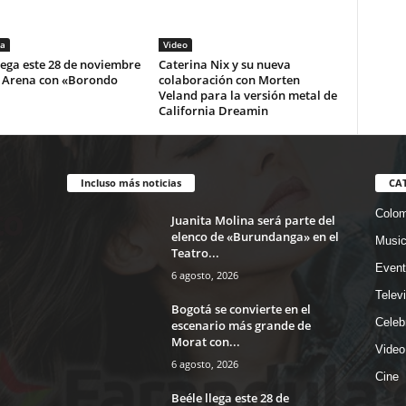
a
Video
lega este 28 de noviembre
Caterina Nix y su nueva
i Arena con «Borondo
colaboración con Morten
Veland para la versión metal de
California Dreamin
Incluso más noticias
CA
Colom
Juanita Molina será parte del
elenco de «Burundanga» en el
Musi
Teatro...
Event
6 agosto, 2026
Telev
Bogotá se convierte en el
Celeb
escenario más grande de
Morat con...
Video
6 agosto, 2026
Cine
Beéle llega este 28 de