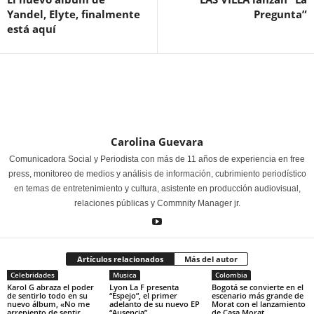
Yandel, Elyte, finalmente
Pregunta”
está aquí
Carolina Guevara
Comunicadora Social y Periodista con más de 11 años de experiencia en free
press, monitoreo de medios y análisis de información, cubrimiento periodístico
en temas de entretenimiento y cultura, asistente en producción audiovisual,
relaciones públicas y Commnity Manager jr.
Artículos relacionados
Más del autor
Celebridades
Musica
Colombia
Karol G abraza el poder
Lyon La F presenta
Bogotá se convierte en el
de sentirlo todo en su
“Espejo”, el primer
escenario más grande de
nuevo álbum, «No me
adelanto de su nuevo EP
Morat con el lanzamiento
arrepiento de sentir
“Ausencia”
de Casa Morat