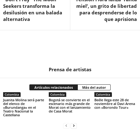
Seekers transforma la
miel’, un grito de libertad
desilusión en una balada
para desprenderse de lo
alternativa
que aprisiona
Prensa de artistas
Artículos relacionados
Más del autor
Colombia
Colombia
Colombia
Juanita Molina será parte
Bogotá se convierte en el
Beéle llega este 28 de
del elenco de
escenario más grande de
noviembre al Davi Arena
«Burundanga» en el
Morat con el lanzamiento
con «Borondo Tour»
Teatro Nacional la
de Casa Morat
Castellana