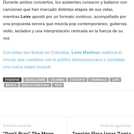
Durante ambos conciertos, los asistentes corearon y bailaron con
canciones que han marcado distintas etapas de sus vidas,
mientras
Leire
apostó por un formato continuo, acompañado por
una propuesta sonora que mezcla pop contemporáneo, guitarras,
violin, teclados y una interpretación centrada en la fuerza de su
voz.
Con estas dos fechas en Colombia,
Leire Martínez
reafirma el
vínculo que mantiene con el público latinoamericano y consolida
una nueva etapa musical
.
ETIQUETAS
AQUELLA NIÑA
COLOMBIA
CONCIERTO
FARANDULA
LEIRE
MUSICA
OREJA DE VAN GOGH
TOUR
Artículo anterior
Artículo siguiente
“Don’t Pray” The Moon
Tensión Flora lanza ‘Tanta