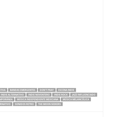
TIVA
BANDAS EMERGENTES
DON’T PRAY
ESCENA INDIE
INDIE ALTERNATIVO
INDIE NOVENTERO
INDIE ROCK
JAZZ INFLUENCIADO
EMPORÁNEA
MÚSICA INDEPENDIENTE MEXICANA
MÚSICA MELANCÓLICA
ERNATIVO
SONIDOS RETRO
THE MOON SEEKERS