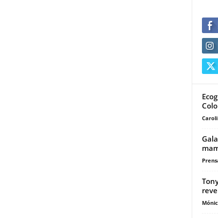
Ecog
Colo
Carol
Gala
mamá
Prensa
Tony
reve
Mónic