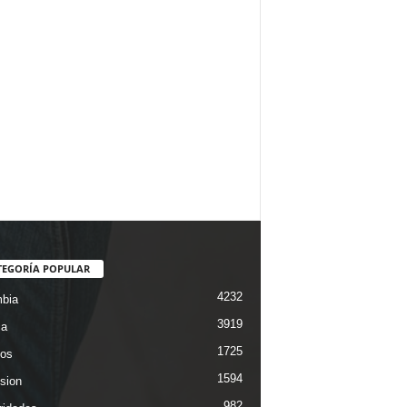
TEGORÍA POPULAR
4232
bia
3919
ca
1725
os
1594
ision
982