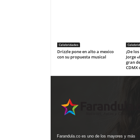
Celebridades
Celebri
Drizzle pone en alto a mexico
¡De los
con su propuesta musical
Jorge «
gran d
CDMX c
Farandula.co es uno de los mayores y más