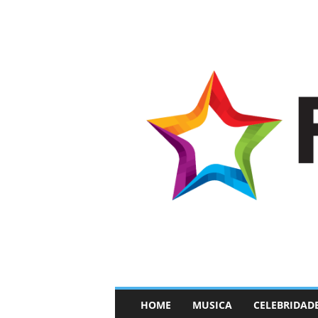
–
HOME
MUSICA
CELEBRIDAD
F