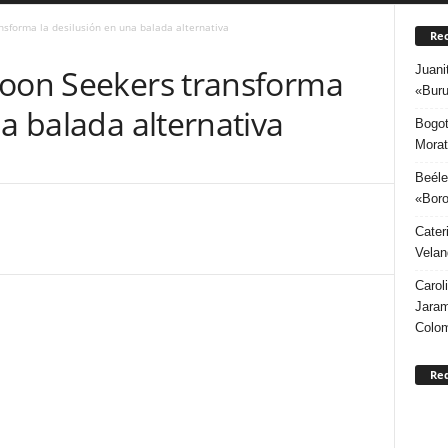
nsforma la desilusión en una balada alternativa
Rec
Juani
Moon Seekers transforma
«Buru
na balada alternativa
Bogot
Morat
Beéle
«Boro
Cater
Velan
Carol
Jaram
Colo
Re