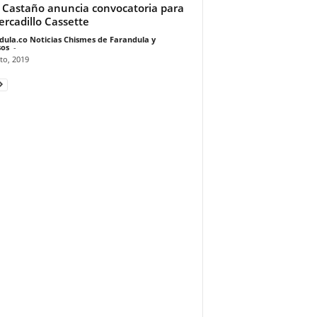
r Castaño anuncia convocatoria para
ercadillo Cassette
dula.co Noticias Chismes de Farandula y
os
-
to, 2019