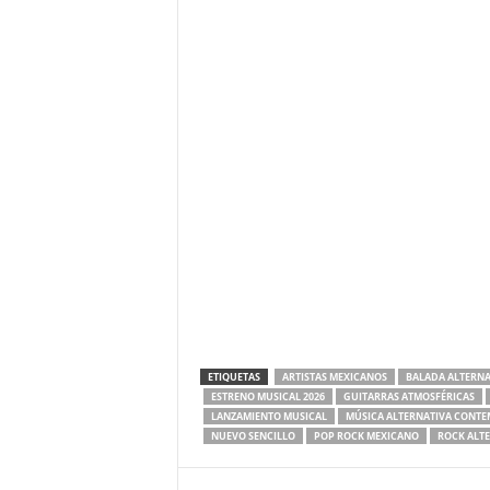
ETIQUETAS
ARTISTAS MEXICANOS
BALADA ALTERNA
ESTRENO MUSICAL 2026
GUITARRAS ATMOSFÉRICAS
LANZAMIENTO MUSICAL
MÚSICA ALTERNATIVA CONT
NUEVO SENCILLO
POP ROCK MEXICANO
ROCK ALT