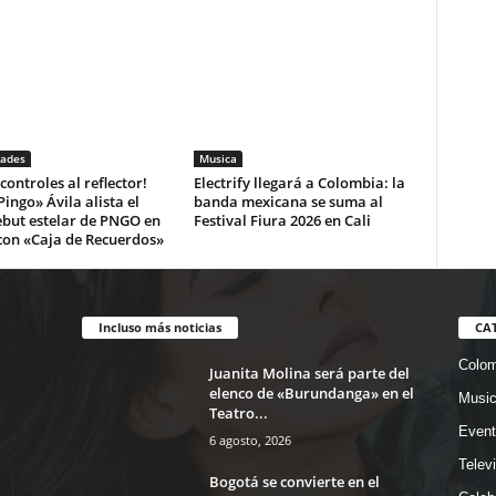
dades
Musica
 controles al reflector!
Electrify llegará a Colombia: la
Pingo» Ávila alista el
banda mexicana se suma al
ebut estelar de PNGO en
Festival Fiura 2026 en Cali
on «Caja de Recuerdos»
Incluso más noticias
CA
Colom
Juanita Molina será parte del
elenco de «Burundanga» en el
Musi
Teatro...
Event
6 agosto, 2026
Telev
Bogotá se convierte en el