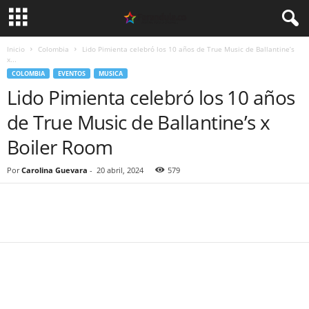
Inicio
Colombia
Lido Pimienta celebró los 10 años de True Music de Ballantine’s
x...
COLOMBIA
EVENTOS
MUSICA
Lido Pimienta celebró los 10 años
de True Music de Ballantine’s x
Boiler Room
Por
Carolina Guevara
-
20 abril, 2024
579