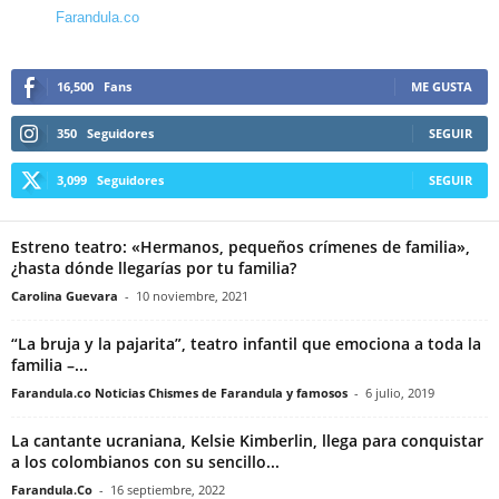
Farandula.co
16,500
Fans
ME GUSTA
350
Seguidores
SEGUIR
3,099
Seguidores
SEGUIR
Estreno teatro: «Hermanos, pequeños crímenes de familia»,
¿hasta dónde llegarías por tu familia?
Carolina Guevara
-
10 noviembre, 2021
“La bruja y la pajarita”, teatro infantil que emociona a toda la
familia –...
Farandula.co Noticias Chismes de Farandula y famosos
-
6 julio, 2019
La cantante ucraniana, Kelsie Kimberlin, llega para conquistar
a los colombianos con su sencillo...
Farandula.Co
-
16 septiembre, 2022