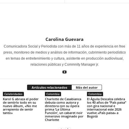
Carolina Guevara
Comunicadora Social y Periodista con más de 11 años de experiencia en free
press, monitoreo de medios y análisis de información, cubrimiento periodístico
en temas de entretenimiento y cultura, asistente en producción audiovisual,
relaciones públicas y Commnity Manager jr.
Artículos relacionados
Más del autor
Celebridades
Colombia
Colombia
Karol G abraza el poder
Charlotte de Casabianca
El Águila Descalza celebra
de sentirlo todo en su
debuta como autora y
los 40 años de “País paisa”
nuevo álbum, «No me
directora con su ópera
con gira nacional e
arrepiento de sentir
prima ‘La Última
internacional este 2026
tanto»
Función’, un cabaret noir
vuelve «País paisa» a
inmersivo imaginado por
Bogotá
Charlotte