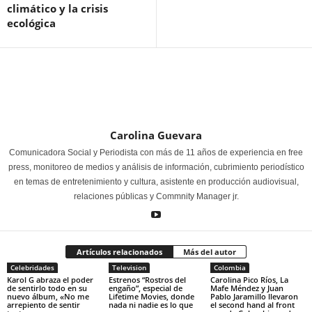
climático y la crisis
ecológica
Carolina Guevara
Comunicadora Social y Periodista con más de 11 años de experiencia en free
press, monitoreo de medios y análisis de información, cubrimiento periodístico
en temas de entretenimiento y cultura, asistente en producción audiovisual,
relaciones públicas y Commnity Manager jr.
Artículos relacionados
Más del autor
Celebridades
Television
Colombia
Karol G abraza el poder
Estrenos “Rostros del
Carolina Pico Ríos, La
de sentirlo todo en su
engaño”, especial de
Mafe Méndez y Juan
nuevo álbum, «No me
Lifetime Movies, donde
Pablo Jaramillo llevaron
arrepiento de sentir
nada ni nadie es lo que
el second hand al front