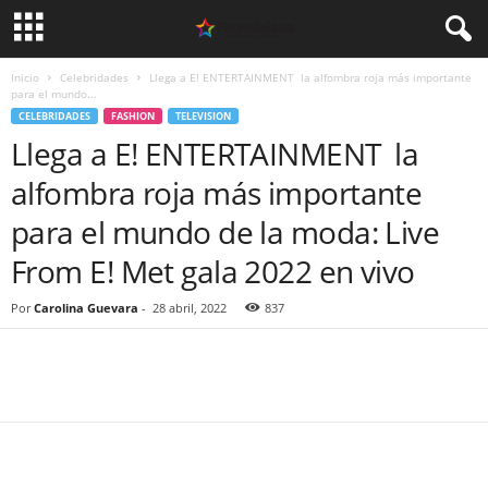
Inicio
Celebridades
Llega a E! ENTERTAINMENT la alfombra roja más importante
para el mundo...
CELEBRIDADES
FASHION
TELEVISION
Llega a E! ENTERTAINMENT la
alfombra roja más importante
para el mundo de la moda: Live
From E! Met gala 2022 en vivo
Por
Carolina Guevara
-
28 abril, 2022
837