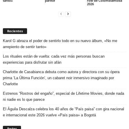
tanto»
parece
row de Colombiamoda
2026
Recientes
Karol G abraza el poder de sentirlo todo en su nuevo álbum, «No me
arrepiento de sentir tanto»
Los rituales están de vuelta: cada vez más personas buscan
experiencias para disfrutar sin afán
Charlotte de Casabianca debuta como autora y directora con su ópera
prima ‘La Última Función’, un cabaret noir inmersivo imaginado por
Charlotte
Estrenos “Rostros del engaño”, especial de Lifetime Movies, donde nada
ni nadie es lo que parece
El Águila Descalza celebra los 40 años de “País paisa” con gira nacional
e internacional este 2026 vuelve «País paisa» a Bogotá
Redes