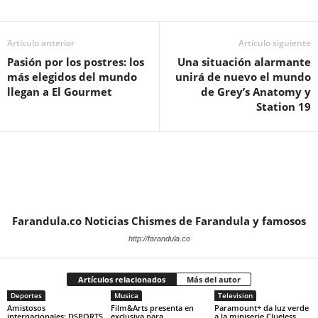
Artículo anterior
Artículo siguiente
Pasión por los postres: los
Una situación alarmante
más elegidos del mundo
unirá de nuevo el mundo
llegan a El Gourmet
de Grey’s Anatomy y
Station 19
Farandula.co Noticias Chismes de Farandula y famosos
http://farandula.co
Artículos relacionados
Más del autor
Deportes
Musica
Television
Amistosos
Film&Arts presenta en
Paramount+ da luz verde
internacionales: DSPORTS
exclusiva para
a la miniserie Clueless