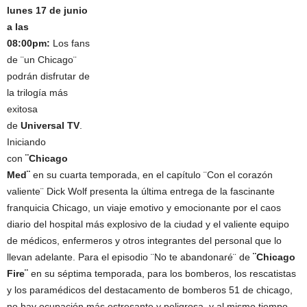
lunes 17 de junio
a las
08:00pm:
Los fans
de ¨un Chicago¨
podrán disfrutar de
la trilogía más
exitosa
de
Universal TV
.
Iniciando
con
¨Chicago
Med¨
en su cuarta temporada, en el capítulo ¨Con el corazón
valiente¨ Dick Wolf presenta la última entrega de la fascinante
franquicia Chicago, un viaje emotivo y emocionante por el caos
diario del hospital más explosivo de la ciudad y el valiente equipo
de médicos, enfermeros y otros integrantes del personal que lo
llevan adelante. Para el episodio ¨No te abandonaré¨ de
¨Chicago
Fire¨
en su séptima temporada, para los bomberos, los rescatistas
y los paramédicos del destacamento de bomberos 51 de chicago,
no hay ocupación más estresante y peligrosa, y al mismo tiempo