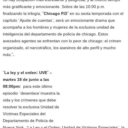
más gratificante y emocionante. Sobre de las 10:00 p.m.
finalizando la trilogía,
¨Chicago P.D¨
en su sexta temporada con el
capítulo ¨Ajuste de cuentas¨, será un emocionante drama que
acompaña a los hombres y mujeres de la exclusiva unidad de
inteligencia del departamento de policía de chicago. Estos
avezados agentes se enfrentan con lo peor de chicago: el crimen
organizado, el narcotráfico, los asesinos de alto perfil y mucho
más.
¨.
¨La ley y el orden: UVE¨ –
martes 18 de junio a las
08:00pm:
para este último
episodio ¨desenlace¨muestra la
vida y los crímenes que debe
resolver la exclusiva Unidad de
Víctimas Especiales del
Departamento de Policía de
Nueva York. ¨La Ley y el Orden: Unidad de Víctimas Especiales¨, la