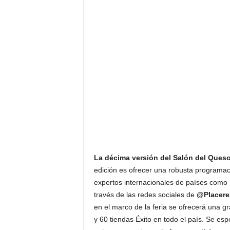
F
a
m
o
s
o
s
La décima versión del Salón del Ques
edición es ofrecer una robusta programaci
expertos internacionales de países como F
través de las redes sociales de
@Placere
en el marco de la feria se ofrecerá una g
y 60 tiendas Éxito en todo el país. Se e