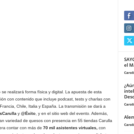
SAYC
el M
Carol
¿Aún
inte
o
se realizará forma física y digital. La apuesta de esta
Desc
ón con contenido que incluye podcast, tests y charlas con
Carol
rancia, Chile, Italia y España. La transmisión se dará a
sCarulla
y
@Éxito
, y en el sitio web del evento. Además,
Alem
ran variedad de quesos con presencia en 55 tiendas Carulla
Carol
spera contar con más de
70 mil asistentes virtuales,
con