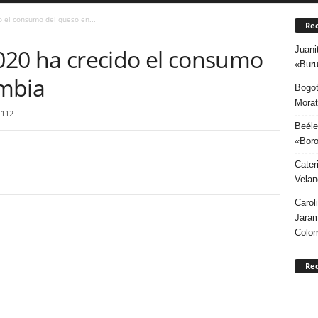
o el consumo del queso en...
Rec
Juani
2020 ha crecido el consumo
«Buru
ombia
Bogot
Morat
1112
Beéle
«Boro
Cater
Velan
Carol
Jaram
Colo
Re