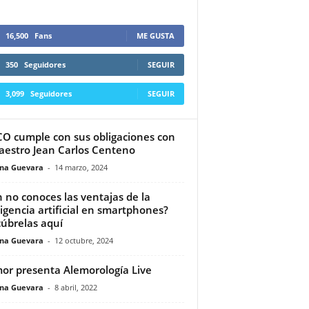
16,500
Fans
ME GUSTA
350
Seguidores
SEGUIR
3,099
Seguidores
SEGUIR
O cumple con sus obligaciones con
aestro Jean Carlos Centeno
ina Guevara
-
14 marzo, 2024
 no conoces las ventajas de la
ligencia artificial en smartphones?
úbrelas aquí
ina Guevara
-
12 octubre, 2024
or presenta Alemorología Live
ina Guevara
-
8 abril, 2022