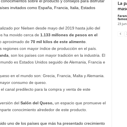
conocimientos sobre el producto y consejos para disfrutar
La p
aíses invitados como España, Francia, Italia, Estados
masc
Faran
famos
23 jun
alizado por Nielsen desde mayo del 2019 hasta julio del
sos ha movido cerca de
1.133 millones de pesos en el
mo aproximado de
70 mil kilos de este alimento
.
s regiones con mayor índice de producción en el país.
landa
, son los países con mayor tradición en la industria. El
 mundo es Estados Unidos seguido de Alemania, Francia e
eso en el mundo son: Grecia, Francia, Malta y Alemania.
e mayor consumo de queso.
l canal predilecto para la compra y venta de este
versión del
Salón del Queso,
un espacio que promueve el
parte conocimiento alrededor de este producto.
sido uno de los países que más ha presentado crecimiento