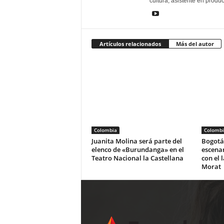
cultura, asistente en produ
Artículos relacionados
Más del autor
Colombia
Colombi
Juanita Molina será parte del
Bogotá 
elenco de «Burundanga» en el
escena
Teatro Nacional la Castellana
con el 
Morat