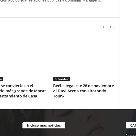
cción audiovisual, relaciones públicas y Commnity Manager jr.
a
Colombia
se convierte en el
Beéle llega este 28 de noviembre
rio más grande de Morat
al Davi Arena con «Borondo
lanzamiento de Casa
Tour»
Incluso más noticias
CA
Colom