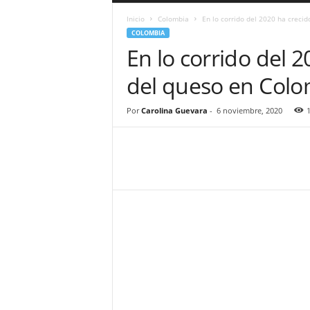
a
Inicio
Colombia
En lo corrido del 2020 ha crecid
r
COLOMBIA
a
En lo corrido del 
n
d
del queso en Col
u
l
a
Por
Carolina Guevara
-
6 noviembre, 2020
.
C
O
N
o
t
i
c
i
a
s
d
e