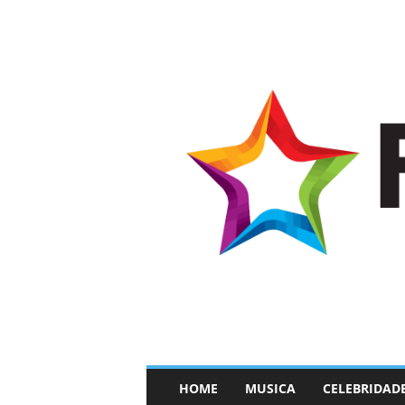
–
HOME
MUSICA
CELEBRIDAD
F