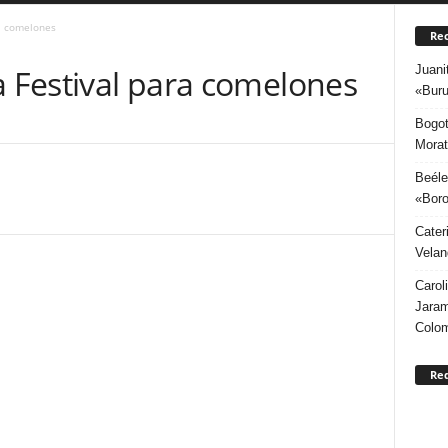
ra comelones
Rec
Juani
a Festival para comelones
«Buru
Bogot
Morat
Beéle
«Boro
Cater
Velan
Carol
Jaram
Colo
Re