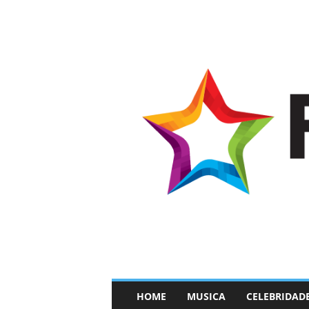
–
HOME
MUSICA
CELEBRIDAD
F