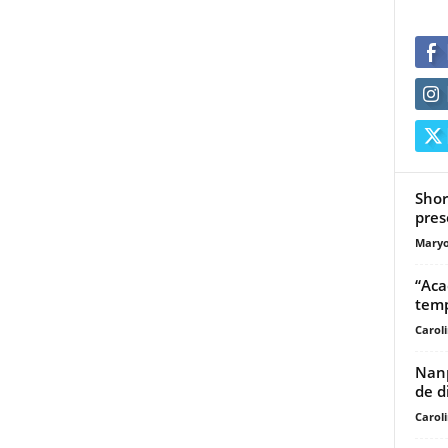
Shor
pres
Maryo
“Aca
temp
Carol
Nanp
de d
Carol