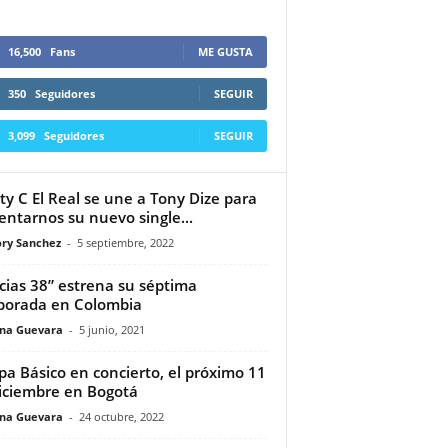
16,500
Fans
ME GUSTA
350
Seguidores
SEGUIR
3,099
Seguidores
SEGUIR
ty C El Real se une a Tony Dize para
entarnos su nuevo single...
ry Sanchez
-
5 septiembre, 2022
cias 38” estrena su séptima
orada en Colombia
ina Guevara
-
5 junio, 2021
a Básico en concierto, el próximo 11
iciembre en Bogotá
ina Guevara
-
24 octubre, 2022