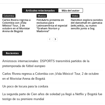
Artículos relacionados
Más del autor
Colombia
Musica
Video
Carlos Rivera regresa a
Film&Arts presenta en
Hamilton explora sonidos
Colombia con ¡Vida
exclusiva para
del dancehall en «Jamaica
México! Tour, 2 de
Latinoamérica el especial
(wiki,wiki)», su nuevo
octubre en el Movistar
“Graham Norton y
sencillo junto a Sog
Arena de Bogotá
Madonna”
Recientes
Amistosos internacionales: DSPORTS transmitirá partidos de la
pretemporada de fútbol europeo
Carlos Rivera regresa a Colombia con ¡Vida México! Tour, 2 de octubre
en el Movistar Arena de Bogotá
Un poco de locura para la cordura
La segunda parte de Cien años de soledad ya llegó a Netflix y Bogotá fue
testigo de su premiere mundial