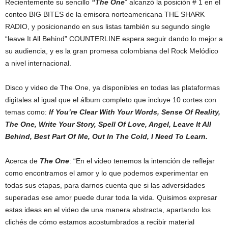
Recientemente su sencillo
“The One
” alcanzó la posición # 1 en el
conteo BIG BITES de la emisora norteamericana THE SHARK
RADIO, y posicionando en sus listas también su segundo single
“leave It All Behind” COUNTERLINE espera seguir dando lo mejor a
su audiencia, y es la gran promesa colombiana del Rock Melódico
a nivel internacional.
Disco y video de The One, ya disponibles en todas las plataformas
digitales al igual que el álbum completo que incluye 10 cortes con
temas como:
If You’re Clear With Your Words, Sense Of Reality,
The One, Write Your Story, Spell Of Love, Angel, Leave It All
Behind, Best Part Of Me, Out In The Cold, I Need To Learn.
Acerca de
The One
: “En el video tenemos la intención de reflejar
como encontramos el amor y lo que podemos experimentar en
todas sus etapas, para darnos cuenta que si las adversidades
superadas ese amor puede durar toda la vida. Quisimos expresar
estas ideas en el video de una manera abstracta, apartando los
clichés de cómo estamos acostumbrados a recibir material