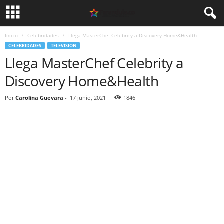
Inicio
Celebridades
Llega MasterChef Celebrity a Discovery Home&Health
CELEBRIDADES
TELEVISION
Llega MasterChef Celebrity a
Discovery Home&Health
Por
Carolina Guevara
-
17 junio, 2021
1846