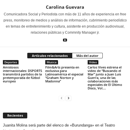
Carolina Guevara
Comunicadora Social y Periodista con más de 11 años de experiencia en free
press, monitoreo de medios y análisis de información, cubrimiento periodístico
en temas de entretenimiento y cultura, asistente en producción audiovisual,
relaciones públicas y Commnity Manager jr.
Artículos relacionados
Más del autor
Deportes
Musica
Video
Amistosos
Film&Arts presenta en
Carlos Vives estrena el
internacionales: DSPORTS
exclusiva para
video de “Buscando el
transmitirá partidos de la
Latinoamérica el especial
Mar” junto a Juan Luis
pretemporada de fútbol
“Graham Norton y
Guerra, una de las
europeo
Madonna”
colaboraciones más
especiales de El Último
Disco, Vol....
Recientes
Juanita Molina será parte del elenco de «Burundanga» en el Teatro