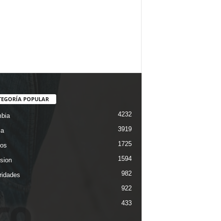
TEGORÍA POPULAR
4232
bia
3919
ca
1725
os
1594
ision
982
ridades
922
433