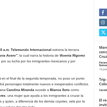
Marc
30 a.m
,
Telemundo Internacional
estrena la tercera
conc
ora Acero”
, la cual narra la historia de
Vicenta Rigores
Cruz
 por su lucha por los inmigrantes mexicanos y por
Faran
famos
14 jul
)
en el final de la segunda temporada, no puso un punto
Trip
Col
ndrá personajes totalmente nuevos e inesperados conflictos.
cana
Carolina Miranda
sucede a
Blanca Soto
como
Carol
ores
, una mujer que ayuda a los inmigrantes a cruzar la
El r
s y quien, a diferencia de los demás coyotes, vela por la
invit