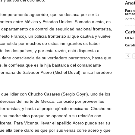
 y salvos del otro lado.
Ana
Faran
famos
y temperamento aguerrido, que se destaca por ser la
22 feb
ontera entre México y Estados Unidos. Sumado a esto, es
departamento de control de seguridad nacional fronteriza,
Carl
nesto Franco), un policía fronterizo al que cautiva y vuelve
una 
to cometido por muchos de estos inmigrantes es haber
Carol
de los dos países, y por esta razón, está dispuesta a
o tiene consciencia de su verdadero parentesco, hasta que
, le confiesa que es la hija bastarda del comandante
hermana de Salvador Acero (Michel Duval), único heredero
á que lidiar con Chucho Casares (Sergio Goyri), uno de los
derosos del norte de México, conocido por proveer las
terroristas, y hasta al propio ejército mexicano. Chucho no
a su madre sino porque se opondrá a su relación con
centa. Para Vicenta, llevar el apellido Acero puede ser su
ue ella tiene claro es que por sus venas corre acero y que