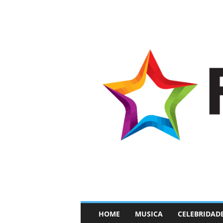
–
HOME
MUSICA
CELEBRIDAD
F