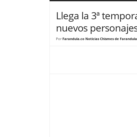
a
r
Llega la 3ª tempo
a
n
nuevos personajes
d
u
Por
Farandula.co Noticias Chismes de Farandula
l
a
.
C
O
N
o
t
i
c
i
a
s
d
e