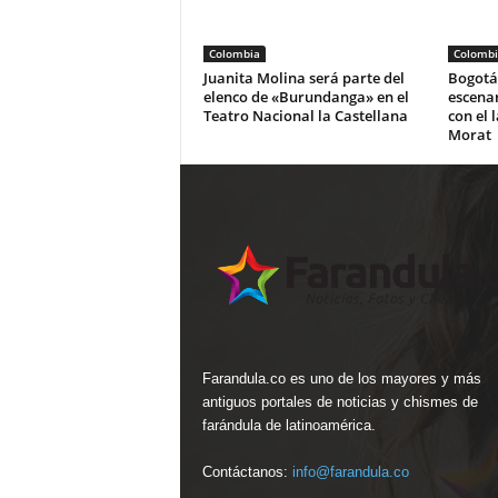
Colombia
Colombi
Juanita Molina será parte del
Bogotá 
elenco de «Burundanga» en el
escena
Teatro Nacional la Castellana
con el 
Morat
Farandula.co es uno de los mayores y más
antiguos portales de noticias y chismes de
farándula de latinoamérica.
Contáctanos:
info@farandula.co