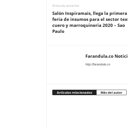
Artículo anterior
Salón Inspiramais, llega la primera
feria de insumos para el sector text
cuero y marroquineria 2020 – Sao
Paulo
Farandula.co Notic
http://farandula.co
Artículos relacionados
Más del autor