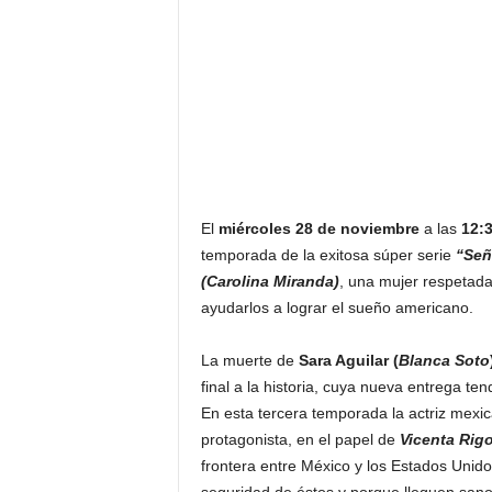
F
a
m
o
s
o
s
El
miércoles 28 de noviembre
a las
12:
temporada de la exitosa súper serie
“Señ
(Carolina Miranda)
, una mujer respetada
ayudarlos a lograr el sueño americano.
La muerte de
Sara Aguilar (
Blanca Soto
final a la historia, cuya nueva entrega te
En esta tercera temporada la actriz mexi
protagonista, en el papel de
Vicenta Rig
frontera entre México y los Estados Unido