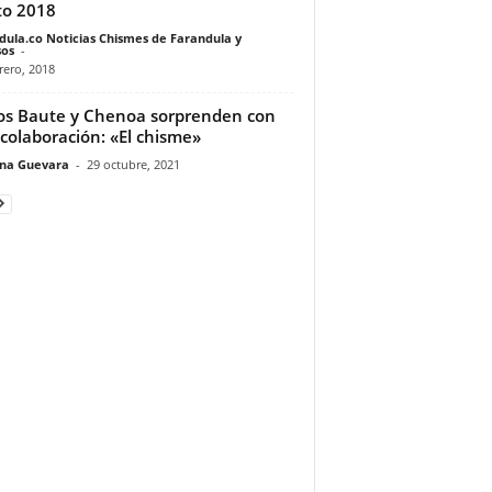
to 2018
dula.co Noticias Chismes de Farandula y
os
-
rero, 2018
os Baute y Chenoa sorprenden con
colaboración: «El chisme»
ina Guevara
-
29 octubre, 2021