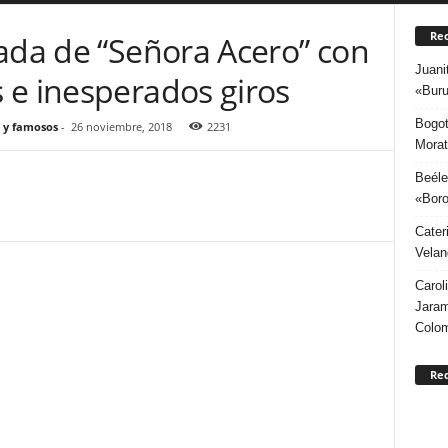
Rec
rada de “Señora Acero” con
Juani
 e inesperados giros
«Buru
Bogot
 y famosos
-
26 noviembre, 2018
2231
Morat
Beéle
«Boro
Cater
Velan
Carol
Jaram
Colo
Re