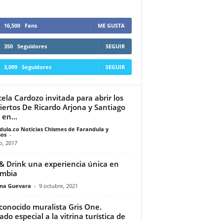
16,500
Fans
ME GUSTA
350
Seguidores
SEGUIR
3,099
Seguidores
SEGUIR
ela Cardozo invitada para abrir los
iertos De Ricardo Arjona y Santiago
 en...
dula.co Noticias Chismes de Farandula y
os
-
io, 2017
 & Drink una experiencia única en
ombia
ina Guevara
-
9 octubre, 2021
econocido muralista Gris One.
ado especial a la vitrina turística de