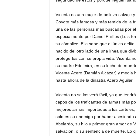
seguridad de éstos y porque lleguen sanos
Vicenta es una mujer de belleza salvaje 
Coyote más famosa y más temida de la fr
una de las personas más buscadas por el 
especialmente por Daniel Phillips (Luis Er
su cómplice. Ella sabe que el único deli
nacido del otro lado de una línea que divi
protegerlos con su propia vida. Vicenta n
su madre Edelmira, en su lecho de muerte
Vicente Acero (Damián Alcázar) y media 
hasta ahora de la dinastía Acero Aguilar.
Vicenta no se las verá fácil, ya que tendr
capos de los traficantes de armas más po
mejores armas importadas a los cárteles, 
solo es su enemigo por haber asesinado 
Abelardo, su hijo y primer gran amor de Vi
salvación, o su sentencia de muerte. Lo q