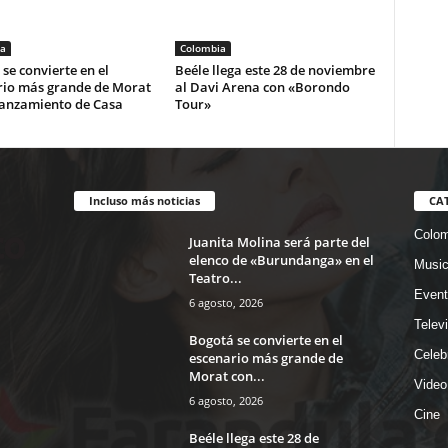
a
Colombia
se convierte en el
Beéle llega este 28 de noviembre
rio más grande de Morat
al Davi Arena con «Borondo
lanzamiento de Casa
Tour»
Incluso más noticias
CA
Colom
Juanita Molina será parte del
elenco de «Burundanga» en el
Musi
Teatro...
Event
6 agosto, 2026
Telev
Bogotá se convierte en el
Celeb
escenario más grande de
Morat con...
Video
6 agosto, 2026
Cine
Beéle llega este 28 de