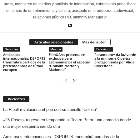
press, monitoreo de medios y análisis de información, cubrimiento periodístico
en temas de entretenimiento y cultura, asistente en producción audiovisual,
relaciones públicas y Commnity Manager jr.
Artículos relacionados
Más del autor
Deportes
Musica
Television
Amistosos
Film&Arts presenta en
Paramount+ da luz verde
internacionales: DSPORTS
exclusiva para
a la miniserie Clueless
transmitirá partidos de la
Latinoamérica el especial
protagonizada por Alicia
pretemporada de fútbol
“Graham Norton y
Silverstone
europeo
Madonna”
Recientes
La Ripoll revoluciona el pop con su sencillo ‘Celosa’
«25 Cosas» regresa en temporada al Teatro Petra: una comedia donde
una mujer despierta siendo otra
Amistosos internacionales: DSPORTS transmitirá partidos de la