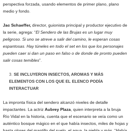
perspectiva forzada, usando elementos de primer plano, plano
medio y fondo.
Jac Schaeffer,
director, guionista principal y productor ejecutivo de
la serie, agrega: “
El Sendero de las Brujas es un lugar muy
peligroso. Si uno se atreve a salir del camino, le esperan cosas
espantosas. Hay túneles en todo el set en los que los personajes
pueden caer si dan un paso en falso o de donde de pronto pueden
salir cosas temibles
”.
SE INCLUYERON INSECTOS, AROMAS Y MÁS
ELEMENTOS CON LOS QUE EL ELENCO PODÍA
INTERACTUAR
La impronta física del sendero alcanzó niveles de detalle
impactantes. La actriz
Aubrey Plaza
, quien interpreta a la bruja
Río Vidal en la historia, cuenta que el escenario se veía como un
auténtico bosque mágico en el que había insectos, miles de hojas y
hasta olores del mantillo del suelo, el agua, la niebla y más. “
Había