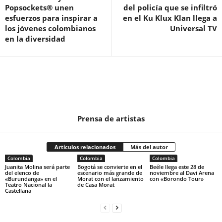
Popsockets® unen
del policía que se infiltró
esfuerzos para inspirar a
en el Ku Klux Klan llega a
los jóvenes colombianos
Universal TV
en la diversidad
Prensa de artistas
Artículos relacionados
Más del autor
Colombia
Colombia
Colombia
Juanita Molina será parte
Bogotá se convierte en el
Beéle llega este 28 de
del elenco de
escenario más grande de
noviembre al Davi Arena
«Burundanga» en el
Morat con el lanzamiento
con «Borondo Tour»
Teatro Nacional la
de Casa Morat
Castellana