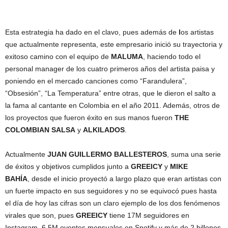
Esta estrategia ha dado en el clavo, pues además de
l
os artistas
que actualmente representa, este empresario inició su trayectoria y
exitoso camino con el equipo de
MALUMA
, haciendo todo el
personal manager de los cuatro primeros años del artista paisa y
poniendo en el mercado canciones como “Farandulera”,
“Obsesión”, “La Temperatura” entre otras, que le dieron el salto a
la fama al cantante en Colombia en el año 2011. Además, otros de
los proyectos que fueron éxito en sus manos fueron
THE
COLOMBIAN SALSA
y
ALKILADOS
.
Actualmente
JUAN GUILLERMO BALLESTEROS
, suma una serie
de éxitos y objetivos cumplidos junto a
GREEICY
y
MIKE
BAHÍA
, desde el inicio proyectó a largo plazo que eran artistas con
un fuerte impacto en sus seguidores y no se equivocó pues hasta
el día de hoy las cifras son un claro ejemplo de los dos fenómenos
virales que son, pues
GREEICY
tiene 17M seguidores en
Instagram, 6.5M oyentes mensuales en Spotify y más de 2 billones