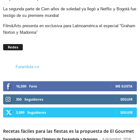
La segunda parte de Cien años de soledad ya llegó a Netflix y Bogotá fue
testigo de su premiere mundial
Film&Arts presenta en exclusiva para Latinoamérica el especial “Graham
Norton y Madonna”
Redes
Farandula.co
16,500
Fans
ME GUSTA
350
Seguidores
SEGUIR
3,099
Seguidores
SEGUIR
Recetas fáciles para las fiestas es la propuesta de El Gourmet
Farandula.co Noticias Chismes de Farandula y famosos
-
6 diciembre, 2018