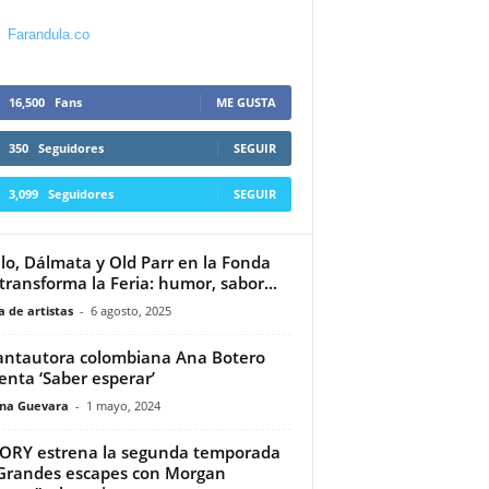
Farandula.co
16,500
Fans
ME GUSTA
350
Seguidores
SEGUIR
3,099
Seguidores
SEGUIR
llo, Dálmata y Old Parr en la Fonda
transforma la Feria: humor, sabor...
 de artistas
-
6 agosto, 2025
antautora colombiana Ana Botero
enta ‘Saber esperar’
ina Guevara
-
1 mayo, 2024
ORY estrena la segunda temporada
Grandes escapes con Morgan