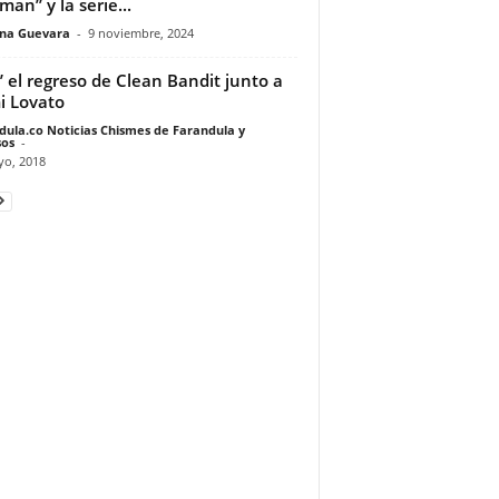
man” y la serie...
ina Guevara
-
9 noviembre, 2024
o’ el regreso de Clean Bandit junto a
 Lovato
dula.co Noticias Chismes de Farandula y
os
-
yo, 2018