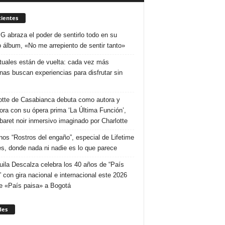
ientes
 G abraza el poder de sentirlo todo en su
 álbum, «No me arrepiento de sentir tanto»
ituales están de vuelta: cada vez más
nas buscan experiencias para disfrutar sin
otte de Casabianca debuta como autora y
tora con su ópera prima ‘La Última Función’,
baret noir inmersivo imaginado por Charlotte
nos “Rostros del engaño”, especial de Lifetime
s, donde nada ni nadie es lo que parece
uila Descalza celebra los 40 años de “País
” con gira nacional e internacional este 2026
e «País paisa» a Bogotá
des