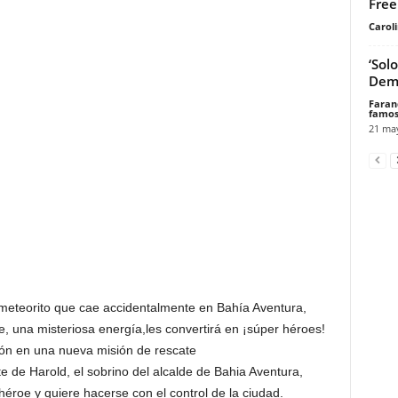
Free
Carol
‘Sol
Demi
Faran
famos
21 ma
 meteorito que cae accidentalmente en Bahía Aventura,
e, una misteriosa energía,les convertirá en ¡súper héroes!
ión en una nueva misión de rescate
e de Harold, el sobrino del alcalde de Bahia Aventura,
éroe y quiere hacerse con el control de la ciudad.