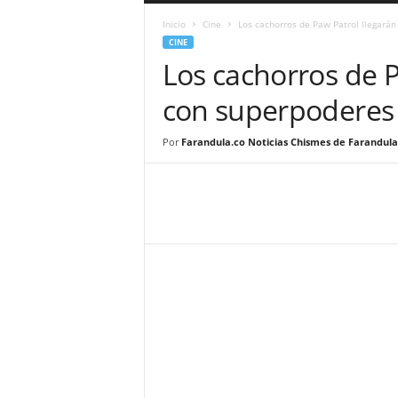
a
Inicio
Cine
Los cachorros de Paw Patrol llegarán
r
CINE
a
Los cachorros de P
n
d
con superpoderes
u
l
a
Por
Farandula.co Noticias Chismes de Farandula
.
C
O
N
o
t
i
c
i
a
s
d
e