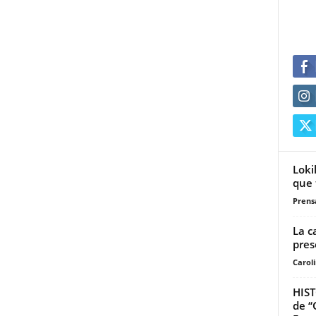
Loki
que 
Prensa
La c
pres
Carol
HIST
de “