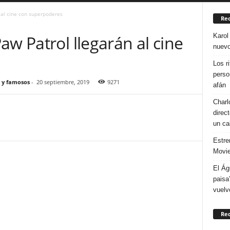
 al cine con superpoderes
Rec
Karol
aw Patrol llegarán al cine
nuevo
Los r
perso
 y famosos
-
20 septiembre, 2019
9271
afán
Charl
direc
un ca
Estre
Movie
El Ág
paisa
vuelv
Re