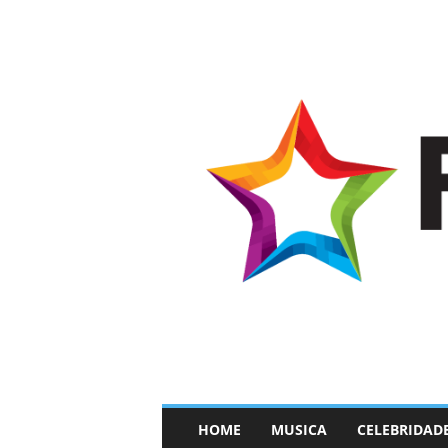
–
HOME
MUSICA
CELEBRIDAD
F