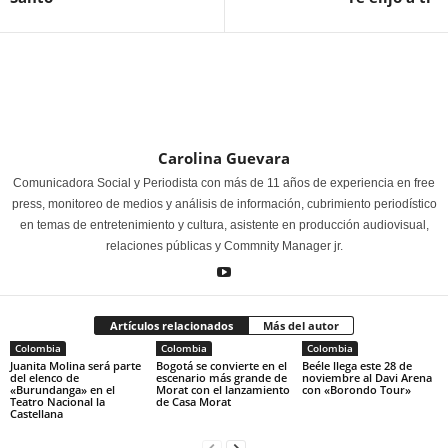
Carolina Guevara
Comunicadora Social y Periodista con más de 11 años de experiencia en free
press, monitoreo de medios y análisis de información, cubrimiento periodístico
en temas de entretenimiento y cultura, asistente en producción audiovisual,
relaciones públicas y Commnity Manager jr.
Artículos relacionados
Más del autor
Colombia
Colombia
Colombia
Juanita Molina será parte
Bogotá se convierte en el
Beéle llega este 28 de
del elenco de
escenario más grande de
noviembre al Davi Arena
«Burundanga» en el
Morat con el lanzamiento
con «Borondo Tour»
Teatro Nacional la
de Casa Morat
Castellana