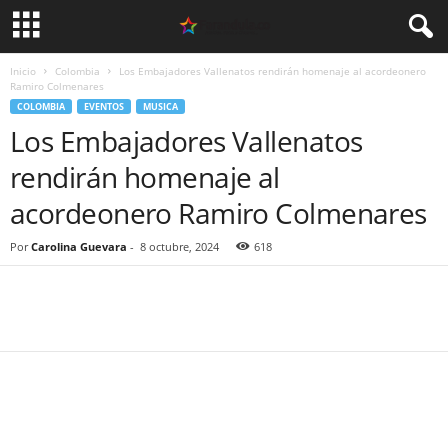
Inicio
Colombia
Los Embajadores Vallenatos rendirán homenaje al acordeonero
Ramiro Colmenares
COLOMBIA
EVENTOS
MUSICA
Los Embajadores Vallenatos
rendirán homenaje al
acordeonero Ramiro Colmenares
Por
Carolina Guevara
-
8 octubre, 2024
618