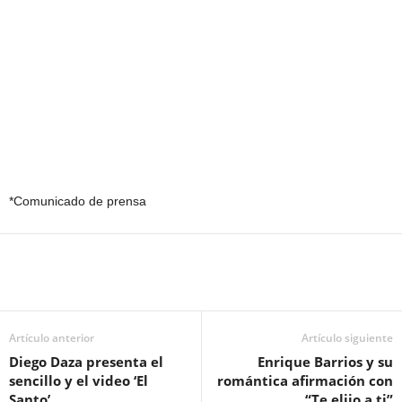
*Comunicado de prensa
Artículo anterior
Artículo siguiente
Diego Daza presenta el
Enrique Barrios y su
sencillo y el video ‘El
romántica afirmación con
Santo’
“Te elijo a ti”