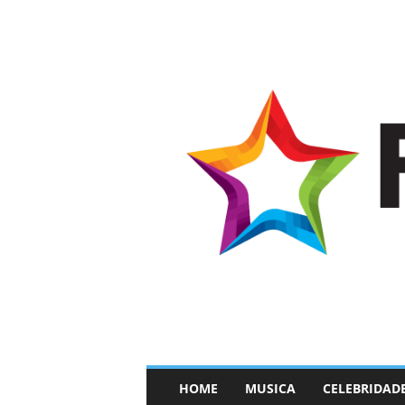
–
HOME
MUSICA
CELEBRIDAD
F