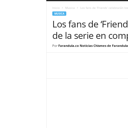
a
Inicio
Musica
Los fans de ‘Friends’ celebrarán los
r
MUSICA
a
Los fans de ‘Friend
n
d
de la serie en co
u
l
a
Por
Farandula.co Noticias Chismes de Farandula
.
C
O
N
o
t
i
c
i
a
s
d
e