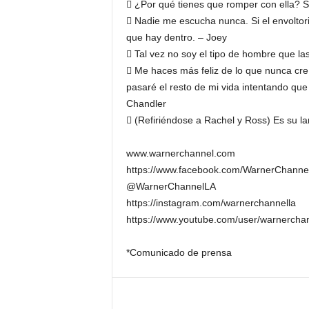
 ¿Por qué tienes que romper con ella? S
 Nadie me escucha nunca. Si el envoltorio
que hay dentro. – Joey
 Tal vez no soy el tipo de hombre que l
 Me haces más feliz de lo que nunca creí
pasaré el resto de mi vida intentando que
Chandler
 (Refiriéndose a Rachel y Ross) Es su l
www.warnerchannel.com
https://www.facebook.com/WarnerChanne
@WarnerChannelLA
https://instagram.com/warnerchannella
https://www.youtube.com/user/warnercha
*Comunicado de prensa