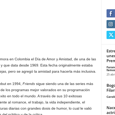
Estr
unen
mora en Colombia el Día de Amor y Amistad, de una de las
Prem
 y que data desde 1969. Esta fecha originalmente estaba
Faran
famos
jas, pero se agregó la amistad para hacerla más inclusiva.
25 abr
ebut en 1994,
Friends
sigue siendo una de las series más
Bogo
Fila
o de los programas mejor valorados en su programación
éxito en todo el mundo. A través de sus 10 exitosas
Carol
nte al romance, el trabajo, la vida independiente, el
Nace
uras diarias con grandes dosis de humor, lo cual le valió
actr
del público y de la crítica.