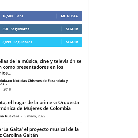
16,500
Fans
ME GUSTA
350
Seguidores
SEGUIR
3,099
Seguidores
SEGUIR
ellas de la música, cine y televisión se
 como presentadores en los
ios...
dula.co Noticias Chismes de Farandula y
os
-
il, 2018
tá, el hogar de la primera Orquesta
rmónica de Mujeres de Colombia
ina Guevara
-
5 mayo, 2022
 ‘La Gaita’ el proyecto musical de la
iz Carolina Gaitán