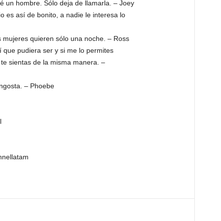
é un hombre. Sólo deja de llamarla. – Joey
 es así de bonito, a nadie le interesa lo
as mujeres quieren sólo una noche. – Ross
 que pudiera ser y si me lo permites
 te sientas de la misma manera. –
angosta. – Phoebe
l
nnellatam