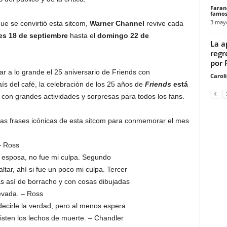
Faran
famos
3 may
ue se convirtió esta sitcom,
Warner Channel
revive cada
es 18 de septiembre
hasta el
domingo 22 de
La a
regr
por F
r a lo grande el 25 aniversario de Friends con
Carol
ís del café, la celebración de los 25 años de
Friends
está
e
con grandes actividades y sorpresas para todos los fans.
as frases icónicas de esta sitcom para conmemorar el mes
– Ross
i esposa, no fue mi culpa. Segundo
ltar, ahí si fue un poco mi culpa. Tercer
tás así de borracho y con cosas dibujadas
Nevada. – Ross
 decirle la verdad, pero al menos espera
sten los lechos de muerte. – Chandler