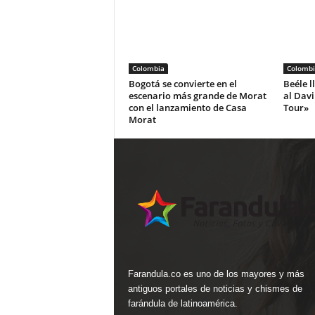
Colombia
Colombi
Bogotá se convierte en el
Beéle l
escenario más grande de Morat
al Dav
con el lanzamiento de Casa
Tour»
Morat
Farandula.co es uno de los mayores y más
antiguos portales de noticias y chismes de
farándula de latinoamérica.