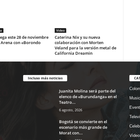
a
Video
lega este 28 de noviembre
Caterina Nix y su nueva
i Arena con «Borondo
colaboración con Morten
Veland para la versión metal de
California Dreamin
Incluso más noticias
CA
Colom
Juanita Molina será parte del
elenco de «Burundanga» en el
Musi
Teatro...
Event
6 agosto, 2026
Telev
Bogotá se convierte en el
Celeb
escenario más grande de
Morat con...
Video