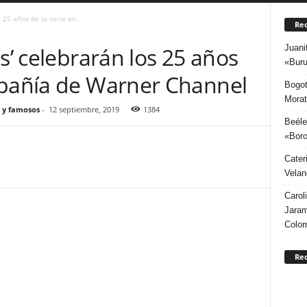
 25 años de la serie en...
Rec
Juani
s’ celebrarán los 25 años
«Buru
mpañía de Warner Channel
Bogot
Morat
 y famosos
-
12 septiembre, 2019
1384
Beéle
«Boro
Cater
Velan
Carol
Jaram
Colo
Re