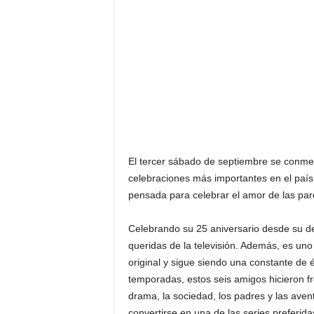
F
a
m
o
s
o
s
El tercer sábado de septiembre se conme
celebraciones más importantes en el país
pensada para celebrar el amor de las pare
Celebrando su 25 aniversario desde su d
queridas de la televisión. Además, es un
original y sigue siendo una constante de 
temporadas, estos seis amigos hicieron fre
drama, la sociedad, los padres y las avent
convertirse en una de las series preferidas 