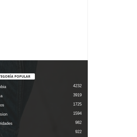
TEGORÍA POPULAR
4232
bia
3919
ca
1725
os
1594
ision
982
ridades
922