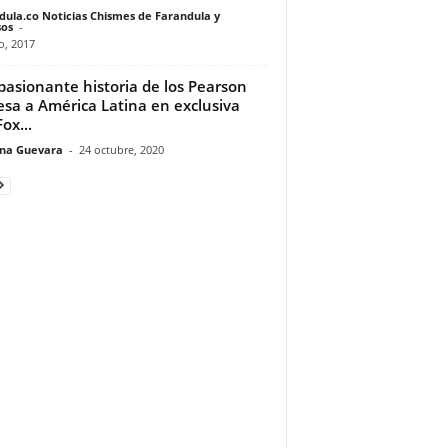
dula.co Noticias Chismes de Farandula y
os
-
o, 2017
pasionante historia de los Pearson
esa a América Latina en exclusiva
ox...
ina Guevara
-
24 octubre, 2020