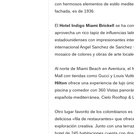
con hermosos elementos de estilo mediterr
fachada, es de 1936.
El
Hotel Indigo Miami Brickell
se ha con
aprovecha un rico tapiz de influencias lat
estadounidenses con impresionantes inte
internacional Angel Sanchez de Sanchez +
mosaico de colores y obras de arte local
Al norte de Miami Beach en Aventura, el 
Mall con tiendas como Gucci y Louis Vuitt
Hilton
ofrece una experiencia de lujo úni
piscina y comedor con 360 Vistas panorámi
española-mediterránea, Cielo Rooftop &
Otro lugar favorito de los colombianos es
deliciosa «fila de restaurantes» que ofrec
exploración creativa. Junto con una terraz
hotel de 245 habitaciones cuenta con dos