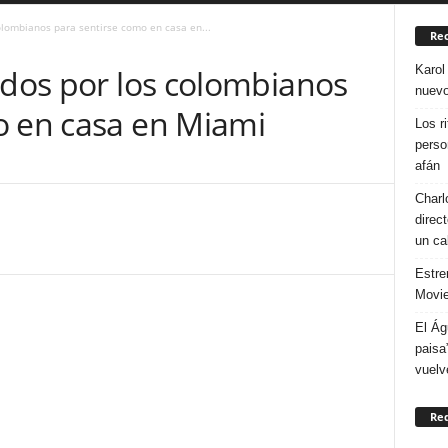
colombianos para sentirse como en casa en...
Rec
Karol
idos por los colombianos
nuevo
o en casa en Miami
Los r
perso
afán
Charl
direc
un ca
Estre
Movie
El Ág
paisa
vuelv
Re