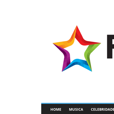
–
HOME
MUSICA
CELEBRIDAD
F