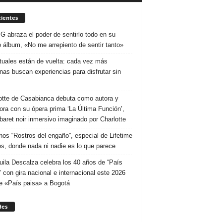
ientes
 G abraza el poder de sentirlo todo en su
 álbum, «No me arrepiento de sentir tanto»
ituales están de vuelta: cada vez más
nas buscan experiencias para disfrutar sin
otte de Casabianca debuta como autora y
tora con su ópera prima ‘La Última Función’,
baret noir inmersivo imaginado por Charlotte
nos “Rostros del engaño”, especial de Lifetime
s, donde nada ni nadie es lo que parece
uila Descalza celebra los 40 años de “País
” con gira nacional e internacional este 2026
e «País paisa» a Bogotá
des