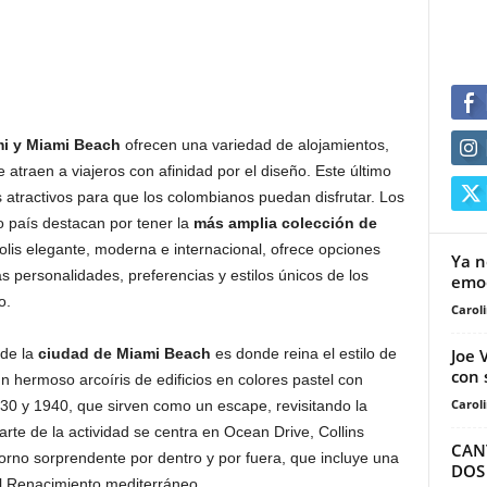
mi y Miami Beach
ofrecen una variedad de alojamientos,
 atraen a viajeros con afinidad por el diseño. Este último
s atractivos para que los colombianos puedan disfrutar. Los
ro país destacan por tener la
más amplia colección de
olis elegante, moderna e internacional, ofrece opciones
Ya n
 personalidades, preferencias y estilos únicos de los
emo
ño.
Carol
Joe 
 de la
ciudad de
Miami Beach
es donde reina el estilo de
con 
n hermoso arcoíris de edificios en colores pastel con
Carol
30 y 1940, que sirven como un escape, revisitando la
te de la actividad se centra en Ocean Drive, Collins
CAN
rno sorprendente por dentro y por fuera, que incluye una
DOS
el Renacimiento mediterráneo.