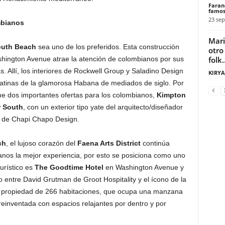
Faran
famos
23 sep
mbianos
Mari
outh Beach
sea uno de los preferidos. Esta construcción
otro
folk..
shington Avenue atrae la atención de colombianos por sus
 Allí, los interiores de Rockwell Group y Saladino Design
KIRY
latinas de la glamorosa Habana de mediados de siglo. Por
ene dos importantes ofertas para los colombianos,
Kimpton
r South
,
con un exterior tipo yate del arquitecto/diseñador
es de Chapi Chapo Design.
ch
, el lujoso corazón del
Faena Arts District
continúa
anos la mejor experiencia, por esto se posiciona como uno
turístico es
The
Goodtime Hotel
en Washington Avenue y
entre David Grutman de Groot Hospitality y el ícono de la
La propiedad de 266 habitaciones, que ocupa una manzana
reinventada con espacios relajantes por dentro y por