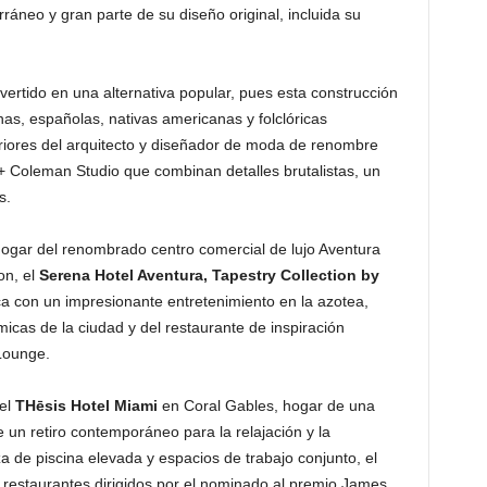
áneo y gran parte de su diseño original, incluida su
vertido en una alternativa popular, pues esta construcción
inas, españolas, nativas americanas y folclóricas
riores del arquitecto y diseñador de moda de renombre
 Coleman Studio que combinan detalles brutalistas, un
es.
hogar del renombrado centro comercial de lujo Aventura
on, el
Serena Hotel Aventura, Tapestry Collection by
ca con un impresionante entretenimiento en la azotea,
cas de la ciudad y del restaurante de inspiración
 Lounge.
 el
THēsis Hotel Miami
en Coral Gables, hogar de una
e un retiro contemporáneo para la relajación y la
a de piscina elevada y espacios de trabajo conjunto, el
 restaurantes dirigidos por el nominado al premio James