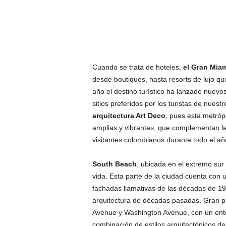
F
a
m
o
s
o
s
Cuando se trata de hoteles,
el Gran Mia
desde boutiques, hasta resorts de lujo que
año el destino turístico ha lanzado nuevo
sitios preferidos por los turistas de nuest
arquitectura Art Deco
, pues esta metróp
amplias y vibrantes, que complementan las
visitantes colombianos durante todo el a
South Beach
, ubicada en el extremo sur
vida. Esta parte de la ciudad cuenta con u
fachadas llamativas de las décadas de 19
arquitectura de décadas pasadas. Gran par
Avenue y Washington Avenue, con un ento
combinación de estilos arquitectónicos d