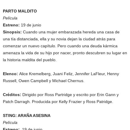
PARTO MALDITO
Película
Estreno:
19 de junio
Sinopsis:
Cuando una mujer embarazada hereda una casa de
una tía distanciada, ella y su novia dejan la ciudad atrás para
comenzar un nuevo capítulo. Pero cuando una deuda kármica
amenaza la vida de su hijo por nacer, pronto descubren su lugar en
la historia maldita del pueblo.
Elenco:
Alice Kremelberg, Juani Feliz, Jennifer LaFleur, Henny
Russell, Owen Campbell y Michael Chernus.
Créditos:
Dirigido por Ross Partridge y escrito por Erin Gann y
Patch Darragh. Producida por Kelly Frazier y Ross Patridge.
STING: ARAÑA ASESINA
Película
Estreno:
19 de junio