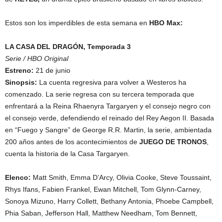
Estos son los imperdibles de esta semana en
HBO Max:
LA CASA DEL DRAGÓN, Temporada 3
Serie / HBO Original
Estreno:
21 de junio
Sinopsis:
La cuenta regresiva para volver a Westeros ha
comenzado. La serie regresa con su tercera temporada que
enfrentará a la Reina Rhaenyra Targaryen y el consejo negro con
el consejo verde, defendiendo el reinado del Rey Aegon II. Basada
en “Fuego y Sangre” de George R.R. Martin, la serie, ambientada
200 años antes de los acontecimientos de
JUEGO DE TRONOS
,
cuenta la historia de la Casa Targaryen.
Elenco:
Matt Smith, Emma D’Arcy, Olivia Cooke, Steve Toussaint,
Rhys Ifans, Fabien Frankel, Ewan Mitchell, Tom Glynn-Carney,
Sonoya Mizuno, Harry Collett, Bethany Antonia, Phoebe Campbell,
Phia Saban, Jefferson Hall, Matthew Needham, Tom Bennett,