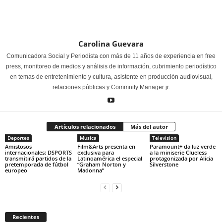
Carolina Guevara
Comunicadora Social y Periodista con más de 11 años de experiencia en free
press, monitoreo de medios y análisis de información, cubrimiento periodístico
en temas de entretenimiento y cultura, asistente en producción audiovisual,
relaciones públicas y Commnity Manager jr.
Artículos relacionados
Más del autor
Deportes
Musica
Television
Amistosos
Film&Arts presenta en
Paramount+ da luz verde
internacionales: DSPORTS
exclusiva para
a la miniserie Clueless
transmitirá partidos de la
Latinoamérica el especial
protagonizada por Alicia
pretemporada de fútbol
“Graham Norton y
Silverstone
europeo
Madonna”
Recientes