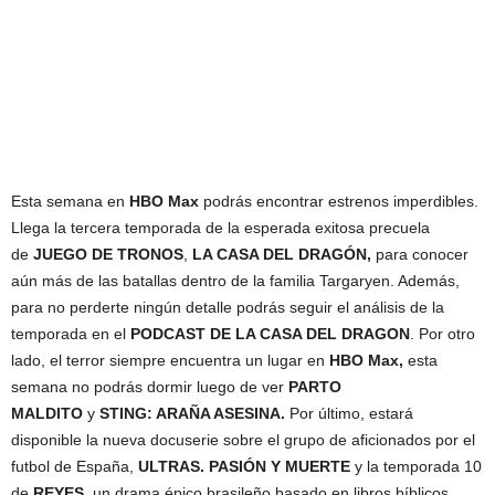
Esta semana en
HBO Max
podrás encontrar estrenos imperdibles.
Llega la tercera temporada de la esperada exitosa precuela
de
JUEGO DE TRONOS
,
LA CASA DEL DRAGÓN,
para conocer
aún más de las batallas dentro de la familia Targaryen. Además,
para no perderte ningún detalle podrás seguir el análisis de la
temporada en el
PODCAST DE LA CASA DEL DRAGON
. Por otro
lado, el terror siempre encuentra un lugar en
HBO Max,
esta
semana no podrás dormir luego de ver
PARTO
MALDITO
y
STING: ARAÑA ASESINA.
Por último, estará
disponible la nueva docuserie sobre el grupo de aficionados por el
futbol de España,
ULTRAS. PASIÓN Y MUERTE
y la temporada 10
de
REYES,
un drama épico brasileño basado en libros bíblicos.