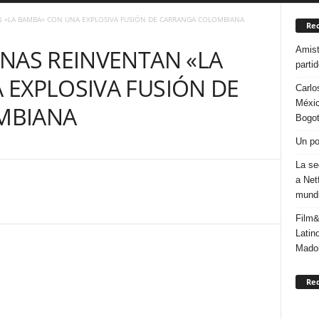
N «LA BAMBA» CON UNA EXPLOSIVA FUSIÓN DE CARRANGA COLOMBIANA
Rec
Amist
NAS REINVENTAN «LA
parti
EXPLOSIVA FUSIÓN DE
Carlo
Méxic
MBIANA
Bogo
Un po
La se
a Net
mundi
Film&
Latin
Mado
Re