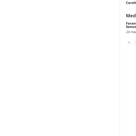
Carol
Medi
Faran
famos
24 mar