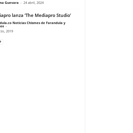
ina Guevara
-
24 abril, 2024
apro lanza ‘The Mediapro Studio’
dula.co Noticias Chismes de Farandula y
os
-
zo, 2019