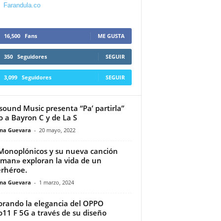
Farandula.co
16,500
Fans
ME GUSTA
350
Seguidores
SEGUIR
3,099
Seguidores
SEGUIR
sound Music presenta “Pa’ partirla”
o a Bayron C y de La S
ina Guevara
-
20 mayo, 2022
Monoplónicos y su nueva canción
man» exploran la vida de un
rhéroe.
ina Guevara
-
1 marzo, 2024
orando la elegancia del OPPO
11 F 5G a través de su diseño