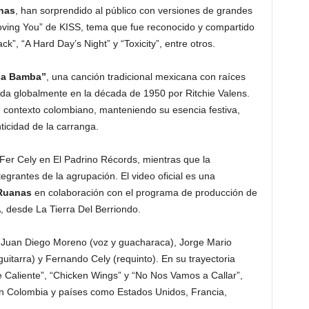
nas
, han sorprendido al público con versiones de grandes
oving You” de KISS, tema que fue reconocido y compartido
k”, “A Hard Day’s Night” y “Toxicity”, entre otros.
a Bamba”
, una canción tradicional mexicana con raíces
zada globalmente en la década de 1950 por Ritchie Valens.
n contexto colombiano, manteniendo su esencia festiva,
ticidad de la carranga.
Fer Cely en El Padrino Récords, mientras que la
tegrantes de la agrupación. El video oficial es una
 Ruanas
en colaboración con el programa de producción de
desde La Tierra Del Berriondo.
r Juan Diego Moreno (voz y guacharaca), Jorge Mario
guitarra) y Fernando Cely (requinto). En su trayectoria
Caliente”, “Chicken Wings” y “No Nos Vamos a Callar”,
 Colombia y países como Estados Unidos, Francia,