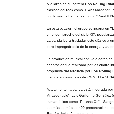
A lo largo de su carrera
Los Rolling Rua
clásicos del rock como “I Was Made for L
por la misma banda, así como “Paint It Blac
En esta ocasión, el grupo se inspira en
“L
en el son jarocho del siglo XIX, populari
La banda logra trasladar este clásico a u
pero impregnándola de la energía y auten
La producción musical estuvo a cargo de 
adaptación fue realizada por los cuatro in
propuesta desarrollada por
Los Rolling
medios audiovisuales de CGMLTI – SENA, 
Actualmente, la banda está integrada po
Vinasco (tiple), Luis Guillermo González (
suman éxitos como “Ruanas On”, “Sangre 
además de más de 400 presentaciones en
España, Italia, Austria e India.