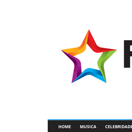
–
HOME
MUSICA
CELEBRIDAD
F