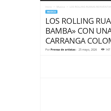
a
Inicio
Musica
LOS ROLLING RUANAS REINVENTA
r
MUSICA
a
LOS ROLLING RUA
n
d
BAMBA» CON UNA 
u
l
CARRANGA COLO
a
.
C
Por
Prensa de artistas
-
25 mayo, 2026
147
O
N
o
t
i
c
i
a
s
d
e