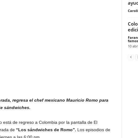
ayud
Carol
Colo
edic
Faran
famos
10 abr
rada, regresa el chef mexicano Mauricio Romo para
de sándwiches.
está de regreso a Colombia por la pantalla de El
orada de
“Los sándwiches de Romo”.
Los episodios de
viernes a las 6:00 pm