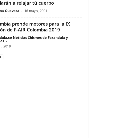
arán a relajar tú cuerpo
ina Guevara
-
16 mayo, 2021
mbia prende motores para la IX
ión de F-AIR Colombia 2019
dula.co Noticias Chismes de Farandula y
os
-
il, 2019