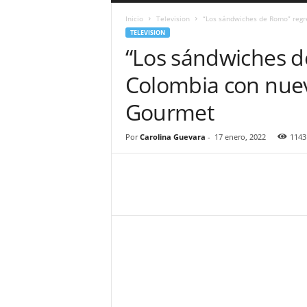
a
Inicio
Television
“Los sándwiches de Romo” regr
r
TELEVISION
a
“Los sándwiches d
n
d
Colombia con nue
u
l
Gourmet
a
.
C
Por
Carolina Guevara
-
17 enero, 2022
1143
O
N
o
t
i
c
i
a
s
d
e