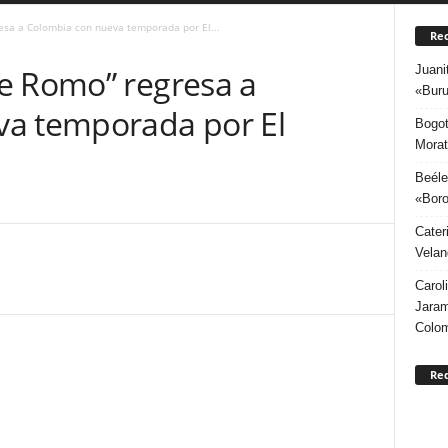
esa a Colombia con nueva temporada por El...
Rec
Juani
e Romo” regresa a
«Buru
va temporada por El
Bogot
Morat
Beéle
«Boro
Cater
Velan
Carol
Jaram
Colo
Re