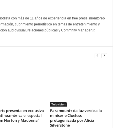
odista con más de 11 años de experiencia en free press, monitoreo
ormación, cubrimiento periodístico en temas de entretenimiento y
cción audiovisual, relaciones públicas y Commnity Manager jr.
Television
ts presenta en exclusiva
Paramount+ da luz verde a la
tinoamérica el especial
miniserie Clueless
m Norton y Madonna”
protagonizada por Alicia
Silverstone