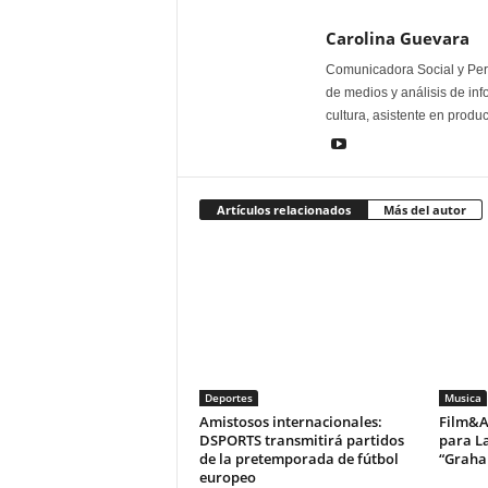
Carolina Guevara
Comunicadora Social y Peri
de medios y análisis de inf
cultura, asistente en produ
Artículos relacionados
Más del autor
Deportes
Musica
Amistosos internacionales:
Film&Ar
DSPORTS transmitirá partidos
para La
de la pretemporada de fútbol
“Graha
europeo