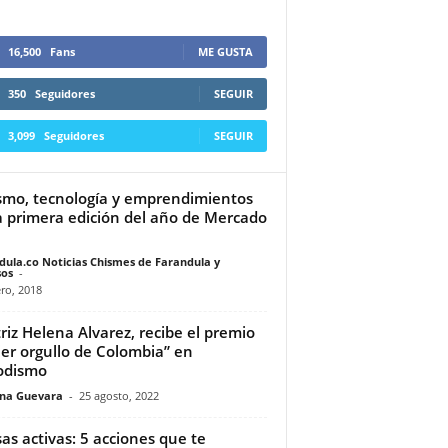
16,500
Fans
ME GUSTA
350
Seguidores
SEGUIR
3,099
Seguidores
SEGUIR
smo, tecnología y emprendimientos
a primera edición del año de Mercado
dula.co Noticias Chismes de Farandula y
os
-
ro, 2018
riz Helena Alvarez, recibe el premio
er orgullo de Colombia” en
odismo
ina Guevara
-
25 agosto, 2022
as activas: 5 acciones que te