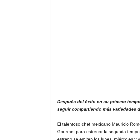
Después del éxito en su primera tempo
seguir compartiendo más variedades 
El talentoso
c
hef mexicano Mauricio Romo 
Gourmet para estrenar la segunda temp
estreno se emiten los lunes, miércoles y 