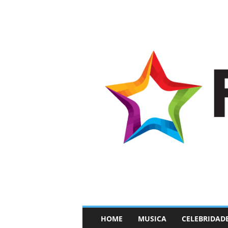
–
HOME
MUSICA
CELEBRIDAD
F