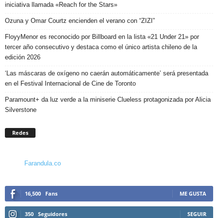
iniciativa llamada «Reach for the Stars»
Ozuna y Omar Courtz encienden el verano con “ZIZI”
FloyyMenor es reconocido por Billboard en la lista «21 Under 21» por
tercer año consecutivo y destaca como el único artista chileno de la
edición 2026
‘Las máscaras de oxígeno no caerán automáticamente’ será presentada
en el Festival Internacional de Cine de Toronto
Paramount+ da luz verde a la miniserie Clueless protagonizada por Alicia
Silverstone
Redes
Farandula.co
16,500
Fans
ME GUSTA
350
Seguidores
SEGUIR