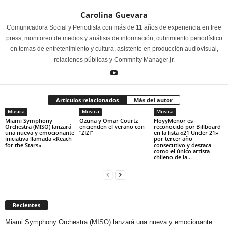
Carolina Guevara
Comunicadora Social y Periodista con más de 11 años de experiencia en free
press, monitoreo de medios y análisis de información, cubrimiento periodístico
en temas de entretenimiento y cultura, asistente en producción audiovisual,
relaciones públicas y Commnity Manager jr.
Artículos relacionados
Más del autor
Musica
Musica
Musica
Miami Symphony
Ozuna y Omar Courtz
FloyyMenor es
Orchestra (MISO) lanzará
encienden el verano con
reconocido por Billboard
una nueva y emocionante
“ZIZI”
en la lista «21 Under 21»
iniciativa llamada «Reach
por tercer año
for the Stars»
consecutivo y destaca
como el único artista
chileno de la...
Recientes
Miami Symphony Orchestra (MISO) lanzará una nueva y emocionante