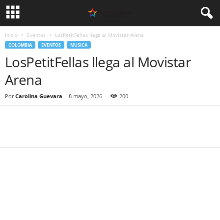
Inicio
Eventos
LosPetitFellas llega al Movistar Arena
COLOMBIA
EVENTOS
MUSICA
LosPetitFellas llega al Movistar
Arena
Por
Carolina Guevara
-
8 mayo, 2026
200