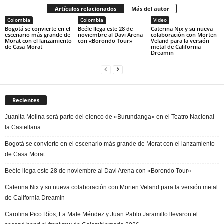
Artículos relacionados
Más del autor
Colombia
Colombia
Video
Bogotá se convierte en el
Beéle llega este 28 de
Caterina Nix y su nueva
escenario más grande de
noviembre al Davi Arena
colaboración con Morten
Morat con el lanzamiento
con «Borondo Tour»
Veland para la versión
de Casa Morat
metal de California
Dreamin
Recientes
Juanita Molina será parte del elenco de «Burundanga» en el Teatro Nacional
la Castellana
Bogotá se convierte en el escenario más grande de Morat con el lanzamiento
de Casa Morat
Beéle llega este 28 de noviembre al Davi Arena con «Borondo Tour»
Caterina Nix y su nueva colaboración con Morten Veland para la versión metal
de California Dreamin
Carolina Pico Ríos, La Mafe Méndez y Juan Pablo Jaramillo llevaron el