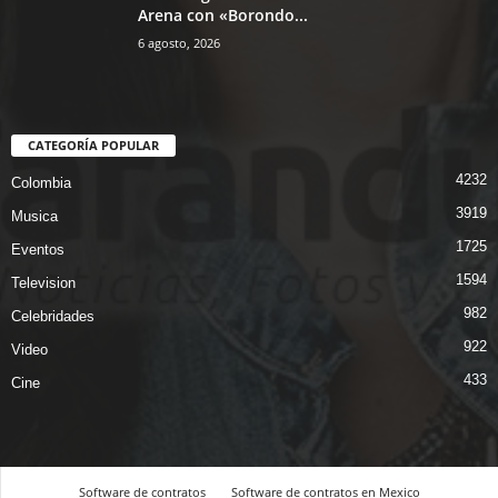
Arena con «Borondo...
6 agosto, 2026
CATEGORÍA POPULAR
4232
Colombia
3919
Musica
1725
Eventos
1594
Television
982
Celebridades
922
Video
433
Cine
Software de contratos
Software de contratos en Mexico