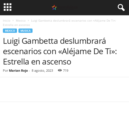
Inicio
Mexico
Luigi Gambetta deslumbrará escenarios con «Aléjame De Ti»:
Estrella en ascenso
MEXICO
MUSICA
Luigi Gambetta deslumbrará
escenarios con «Aléjame De Ti»:
Estrella en ascenso
Por
Marian Rojo
-
8 agosto, 2023
719