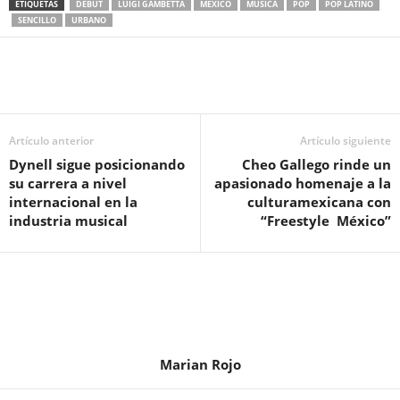
ETIQUETAS
DEBUT
LUIGI GAMBETTA
MEXICO
MUSICA
POP
POP LATINO
SENCILLO
URBANO
Artículo anterior
Artículo siguiente
Dynell sigue posicionando
Cheo Gallego rinde un
su carrera a nivel
apasionado homenaje a la
internacional en la
culturamexicana con
industria musical
“Freestyle México”
Marian Rojo