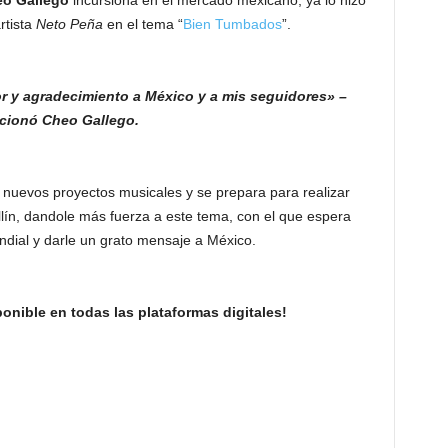
o Gallego
incursiona en el mercado mexicano, ya lo hizo
rtista
Neto Peña
en el tema “
Bien Tumbados
”.
r y agradecimiento a México y a mis seguidores» –
cionó Cheo Gallego.
n nuevos proyectos musicales y se prepara para realizar
lín, dandole más fuerza a este tema, con el que espera
ndial y darle un grato mensaje a México.
ponible en todas las plataformas digitales!