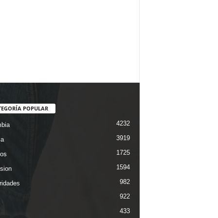
TEGORÍA POPULAR
4232
bia
3919
ca
1725
os
1594
ision
982
ridades
922
433