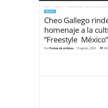
a
Inicio
Musica
Cheo Gallego rinde un apasionado
r
MUSICA
a
Cheo Gallego rind
n
d
homenaje a la cul
u
l
“Freestyle México
a
.
C
Por
Prensa de artistas
-
10 agosto, 2023
84
O
N
o
t
i
c
i
a
s
d
e