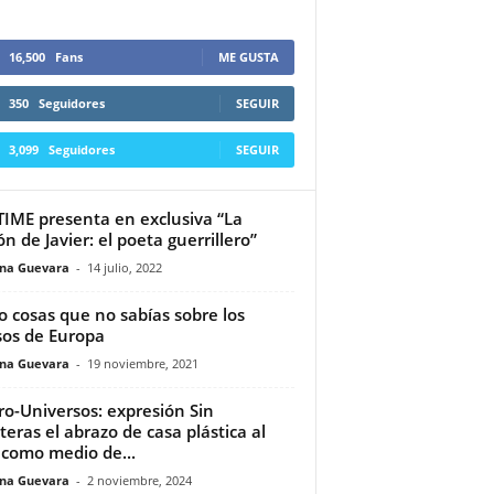
16,500
Fans
ME GUSTA
350
Seguidores
SEGUIR
3,099
Seguidores
SEGUIR
TIME presenta en exclusiva “La
ón de Javier: el poeta guerrillero”
ina Guevara
-
14 julio, 2022
o cosas que no sabías sobre los
os de Europa
ina Guevara
-
19 noviembre, 2021
o-Universos: expresión Sin
teras el abrazo de casa plástica al
 como medio de...
ina Guevara
-
2 noviembre, 2024