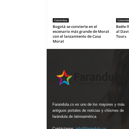
Colombia
Colombi
Bogotá se convierte en el
Beéle l
escenario más grande de Morat
al Dav
con el lanzamiento de Casa
Tour»
Morat
Farandula.co es uno de los mayores y más
antiguos portales de noticias y chismes de
farándula de latinoamérica.
Contáctanos:
info@farandula.co