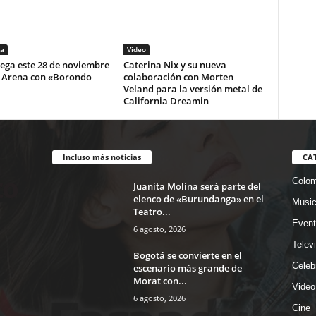
a
Video
lega este 28 de noviembre
Caterina Nix y su nueva
i Arena con «Borondo
colaboración con Morten
Veland para la versión metal de
California Dreamin
Incluso más noticias
CA
Colom
Juanita Molina será parte del
elenco de «Burundanga» en el
Musi
Teatro...
Event
6 agosto, 2026
Telev
Bogotá se convierte en el
Celeb
escenario más grande de
Morat con...
Video
6 agosto, 2026
Cine