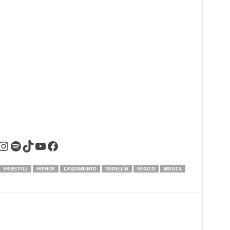
Instagram
Spotify
TikTok
YouTube
Facebook
FREESTYLE
HIPHOP
LANZAMIENTO
MEDELLÍN
MEXICO
MUSICA