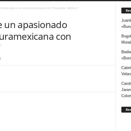
 homenaje a la culturamexicana con “Freestyle México”
Rec
Juani
e un apasionado
«Buru
turamexicana con
Bogot
Morat
”
Beéle
«Boro
3
Cater
Velan
Carol
Jaram
Colo
Re