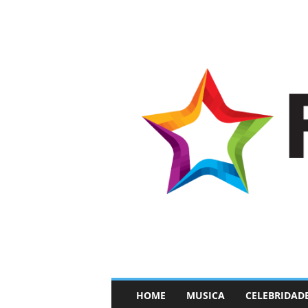
–
HOME
MUSICA
CELEBRIDAD
F