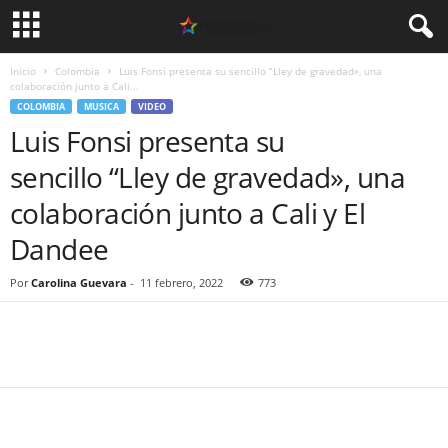
Inicio
Colombia
Luis Fonsi presenta su sencillo “Lley de gravedad», una
colaboración junto a Cali...
COLOMBIA
MUSICA
VIDEO
Luis Fonsi presenta su
sencillo “Lley de gravedad», una
colaboración junto a Cali y El
Dandee
Por
Carolina Guevara
-
11 febrero, 2022
773