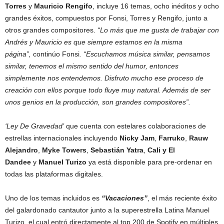
Torres
y
Mauricio Rengifo
, incluye 16 temas, ocho inéditos y ocho
grandes éxitos, compuestos por Fonsi, Torres y Rengifo, junto a
otros grandes compositores.
“Lo más que me gusta de trabajar con
Andrés y Mauricio es que siempre estamos en la misma
página”,
continúo Fonsi
. “Escuchamos música similar, pensamos
similar, tenemos el mismo sentido del humor, entonces
simplemente nos entendemos. Disfruto mucho ese proceso de
creación con ellos porque todo fluye muy natural. Además de ser
unos genios en la producción, son grandes compositores”.
‘Ley De Gravedad’
que cuenta con estelares colaboraciones de
estrellas internacionales incluyendo
Nicky Jam
,
Farruko
,
Rauw
Alejandro
,
Myke Towers
,
Sebastián Yatra
,
Cali y El
Dandee
y
Manuel Turizo
ya está disponible para pre-ordenar en
todas las plataformas digitales.
Uno de los temas incluidos es
“Vacaciones”
, el más reciente éxito
del galardonado cantautor junto a la superestrella Latina Manuel
Turizo, el cual entró directamente al top 200 de Spotify en múltiples