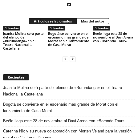
Artículos relacionados
Más del autor
Colombia
Colombia
Colombia
Juanita Molina será parte
Bogotá se convierte en el
Beéle llega este 28 de
del elenco de
escenario más grande de
noviembre al Davi Arena
«Burundanga» en el
Morat con el lanzamiento
con «Borondo Tour»
Teatro Nacional la
de Casa Morat
Castellana
Recientes
Juanita Molina será parte del elenco de «Burundanga» en el Teatro
Nacional la Castellana
Bogotá se convierte en el escenario más grande de Morat con el
lanzamiento de Casa Morat
Beéle llega este 28 de noviembre al Davi Arena con «Borondo Tour»
Caterina Nix y su nueva colaboración con Morten Veland para la versión
metal de California Dreamin