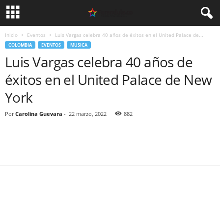
Inicio
Eventos
Luis Vargas celebra 40 años de éxitos en el United Palace de...
COLOMBIA
EVENTOS
MUSICA
Luis Vargas celebra 40 años de
éxitos en el United Palace de New
York
Por
Carolina Guevara
-
22 marzo, 2022
882