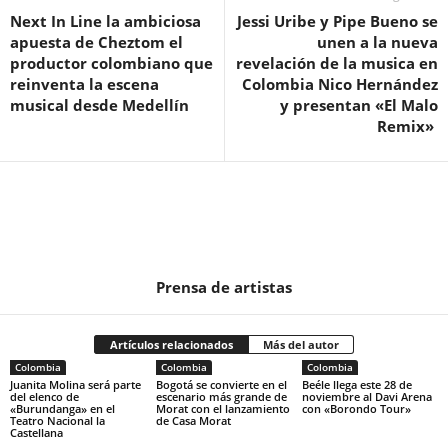
Next In Line la ambiciosa
Jessi Uribe y Pipe Bueno se
apuesta de Cheztom el
unen a la nueva
productor colombiano que
revelación de la musica en
reinventa la escena
Colombia Nico Hernández
musical desde Medellín
y presentan «El Malo
Remix»
Prensa de artistas
Artículos relacionados
Más del autor
Colombia
Colombia
Colombia
Juanita Molina será parte
Bogotá se convierte en el
Beéle llega este 28 de
del elenco de
escenario más grande de
noviembre al Davi Arena
«Burundanga» en el
Morat con el lanzamiento
con «Borondo Tour»
Teatro Nacional la
de Casa Morat
Castellana