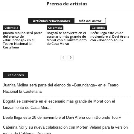
Prensa de artistas
Artículos relacionados
Más del autor
Colombia
Colombia
Colombia
Juanita Molina será parte
Bogotá se convierte en el
Beéle llega este 28 de
del elenco de
escenario más grande de
noviembre al Davi Arena
«Burundanga» en el
Morat con el lanzamiento
con «Borondo Tour»
Teatro Nacional la
de Casa Morat
Castellana
Recientes
Juanita Molina será parte del elenco de «Burundanga» en el Teatro
Nacional la Castellana
Bogotá se convierte en el escenario más grande de Morat con el
lanzamiento de Casa Morat
Beéle llega este 28 de noviembre al Davi Arena con «Borondo Tour»
Caterina Nix y su nueva colaboración con Morten Veland para la versión
metal de California Dreamin