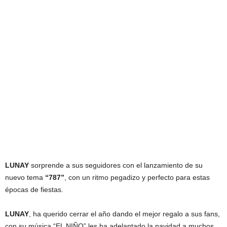
LUNAY
sorprende a sus seguidores con el lanzamiento de su
nuevo tema
“787”
, con un ritmo pegadizo y perfecto para estas
épocas de fiestas.
LUNAY
, ha querido cerrar el año dando el mejor regalo a sus fans,
con su música “EL NIÑO” les ha adelantado la navidad a muchos