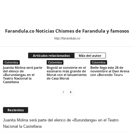
Farandula.co Noticias Chismes de Farandula y famosos
http://farandula.co
Artículos relacionados
Más del autor
Colombia
Colombia
Colombia
Juanita Molina será parte
Bogotá se convierte en el
Beéle llega este 28 de
del elenco de
escenario más grande de
noviembre al Davi Arena
«Burundanga» en el
Morat con el lanzamiento
con «Borondo Tour»
Teatro Nacional la
de Casa Morat
Castellana
Recientes
Juanita Molina será parte del elenco de «Burundanga» en el Teatro
Nacional la Castellana