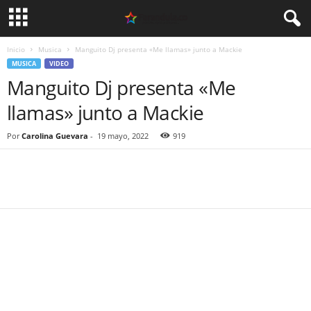
Inicio
Musica
Manguito Dj presenta «Me llamas» junto a Mackie
MUSICA
VIDEO
Manguito Dj presenta «Me
llamas» junto a Mackie
Por
Carolina Guevara
-
19 mayo, 2022
919