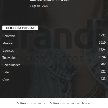
6 agosto, 2026
CATEGORÍA POPULAR
4231
Colombia
3919
Musica
1724
Eventos
1594
Television
982
Celebridades
922
Video
433
Cine
Software de contratos
Software de contratos en Mexico