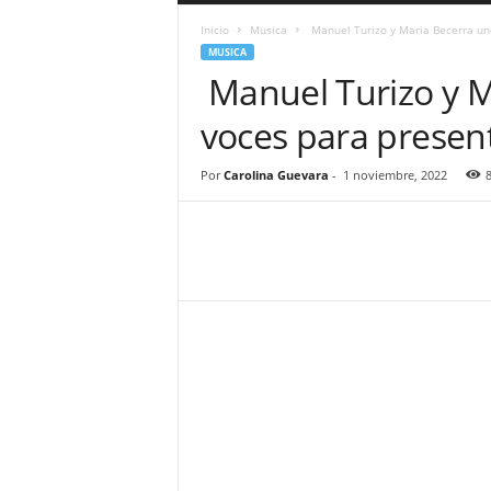
a
Inicio
Musica
Manuel Turizo y Maria Becerra une
r
MUSICA
a
Manuel Turizo y M
n
d
voces para present
u
l
a
Por
Carolina Guevara
-
1 noviembre, 2022
.
C
O
N
o
t
i
c
i
a
s
d
e