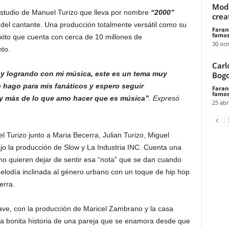
Moda
estudio de Manuel Turizo que lleva por nombre
“2000”
crea
 del cantante. Una producción totalmente versátil como su
Faran
famos
ito que cuenta con cerca de 10 millones de
30 oct
to.
Carl
toy logrando con mi música, este es un tema muy
Bog
 hago para mis fanáticos y espero seguir
Faran
famos
y más de lo que amo hacer que es música”
. Expresó
25 abr
Turizo junto a Maria Becerra, Julian Turizo, Miguel
o la producción de Slow y La Industria INC. Cuenta una
no quieren dejar de sentir esa “nota” que se dan cuando
melodía inclinada al género urbano con un toque de hip hop
erra.
Dave, con la producción de Maricel Zambrano y la casa
la bonita historia de una pareja que se enamora desde que