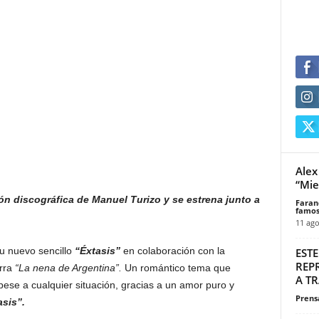
Alex
“Mie
ión discográfica de Manuel Turizo y se estrena junto a
Faran
famos
11 ago
u nuevo sencillo
“Éxtasis”
en colaboración con la
EST
REP
rra
“La nena de Argentina”.
Un romántico tema que
A TR
ese a cualquier situación, gracias a un amor puro y
Prensa
sis”.