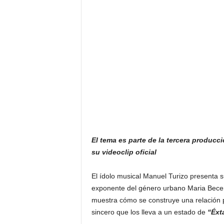
F
a
m
o
s
o
s
El tema es parte de la tercera producc
su videoclip oficial
El ídolo musical Manuel Turizo presenta s
exponente del género urbano Maria Bece
muestra cómo se construye una relación p
sincero que los lleva a un estado de
“Éxta