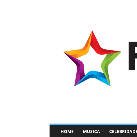
–
HOME
MUSICA
CELEBRIDAD
F