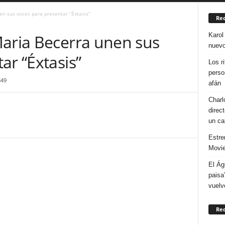
n sus voces para presentar “Éxtasis”
Rec
Karol
aria Becerra unen sus
nuevo
ar “Éxtasis”
Los r
perso
849
afán
Charl
direc
un ca
Estre
Movie
El Ág
paisa
vuelv
Re