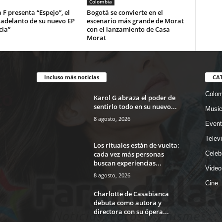
Colombia
 F presenta “Espejo”, el
Bogotá se convierte en el
 adelanto de su nuevo EP
escenario más grande de Morat
cia”
con el lanzamiento de Casa
Morat
Incluso más noticias
CA
Colom
Karol G abraza el poder de
sentirlo todo en su nuevo...
Musi
8 agosto, 2026
Event
Telev
Los rituales están de vuelta:
cada vez más personas
Celeb
buscan experiencias...
Video
8 agosto, 2026
Cine
Charlotte de Casabianca
debuta como autora y
directora con su ópera...