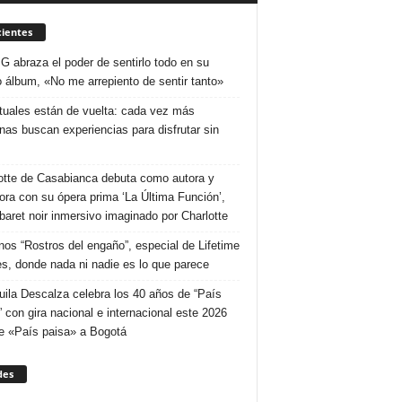
ientes
 G abraza el poder de sentirlo todo en su
 álbum, «No me arrepiento de sentir tanto»
ituales están de vuelta: cada vez más
nas buscan experiencias para disfrutar sin
otte de Casabianca debuta como autora y
tora con su ópera prima ‘La Última Función’,
baret noir inmersivo imaginado por Charlotte
nos “Rostros del engaño”, especial de Lifetime
s, donde nada ni nadie es lo que parece
uila Descalza celebra los 40 años de “País
” con gira nacional e internacional este 2026
e «País paisa» a Bogotá
des