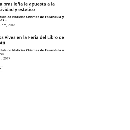
 brasileña le apuesta a la
tividad y estético
dula.co Noticias Chismes de Farandula y
os
-
ubre, 2018
os Vives en la Feria del Libro de
otá
dula.co Noticias Chismes de Farandula y
os
-
il, 2017