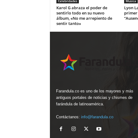
Celebridades
Musica
Karol G abraza el poder de
Lyon La
sentirlo todo en su nuevo
primer
álbum, «No me arrepiento de
“Ausen
sentir tanto»
Farandula.co es uno de los mayores y más
antiguos portales de noticias y chismes de
farándula de latinoamérica.
Contáctanos:
info@farandula.co