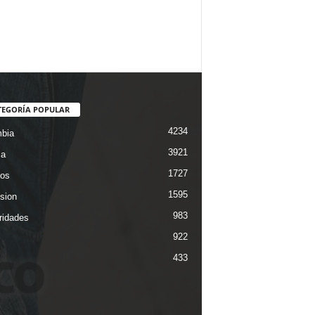
TEGORÍA POPULAR
4234
bia
3921
ca
1727
os
1595
ision
983
ridades
922
433