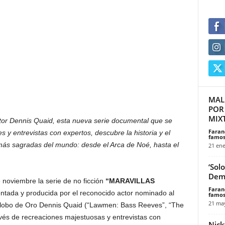
MAL
POR
MIX
ctor Dennis Quaid, esta nueva serie documental que se
Faran
 y entrevistas con expertos, descubre la historia y el
famos
 más sagradas del mundo: desde el Arca de Noé, hasta el
21 ene
‘Sol
Demi
noviembre la serie de no ficción
“MARAVILLAS
Faran
ntada y producida por el reconocido actor nominado al
famos
21 ma
lobo de Oro Dennis Quaid (“Lawmen: Bass Reeves”, “The
avés de recreaciones majestuosas y entrevistas con
Nick