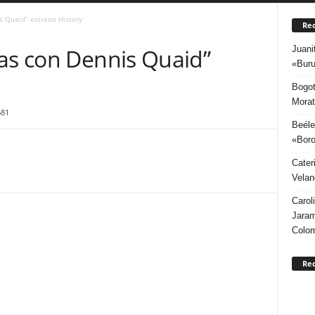
s Quaid” estreno History
Rec
Juani
das con Dennis Quaid”
«Buru
Bogot
Morat
681
Beéle
«Boro
Cater
Velan
Carol
Jaram
Colo
Re