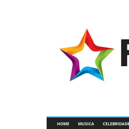
–
HOME
MUSICA
CELEBRIDAD
F