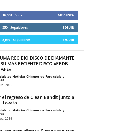
16,500
Fans
ME GUSTA
350
Seguidores
SEGUIR
3,099
Seguidores
SEGUIR
UMA RECIBIÓ DISCO DE DIAMANTE
 SU MÁS RECIENTE DISCO «PBDB
TAPE»
dula.co Noticias Chismes de Farandula y
os
-
ro, 2015
o’ el regreso de Clean Bandit junto a
 Lovato
dula.co Noticias Chismes de Farandula y
os
-
yo, 2018
y Jam hace vibrar a Europa con tres