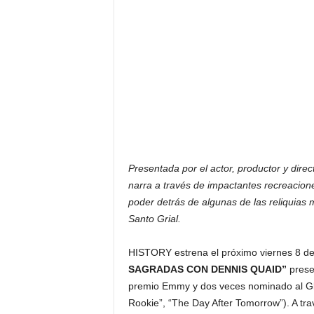
F
a
m
o
s
o
s
Presentada por el actor, productor y dire
narra a través de impactantes recreaciones
poder detrás de algunas de las reliquias
Santo Grial.
HISTORY estrena el próximo viernes 8 de 
SAGRADAS CON DENNIS QUAID”
prese
premio Emmy y dos veces nominado al G
Rookie”, “The Day After Tomorrow”). A tr