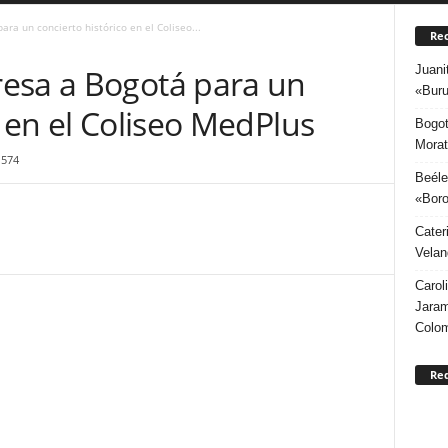
ra un concierto histórico en el Coliseo...
Rec
Juani
esa a Bogotá para un
«Buru
o en el Coliseo MedPlus
Bogot
Morat
574
Beéle
«Boro
Cater
Velan
Carol
Jaram
Colo
Re