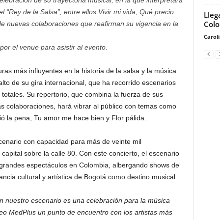
lebración de su trayectoria musical, en la que interpretará
 “Rey de la Salsa”, entre ellos Vivir mi vida, Qué precio
Lleg
Col
 de nuevas colaboraciones que reafirman su vigencia en la
Carol
or el venue para asistir al evento.
as más influyentes en la historia de la salsa y la música
lto de su gira internacional, que ha recorrido escenarios
 totales. Su repertorio, que combina la fuerza de sus
as colaboraciones, hará vibrar al público con temas como
alió la pena, Tu amor me hace bien y Flor pálida.
scenario con capacidad para más de veinte mil
capital sobre la calle 80. Con este concierto, el escenario
 grandes espectáculos en Colombia, albergando shows de
tancia cultural y artística de Bogotá como destino musical.
en nuestro escenario es una celebración para la música
iseo MedPlus un punto de encuentro con los artistas más