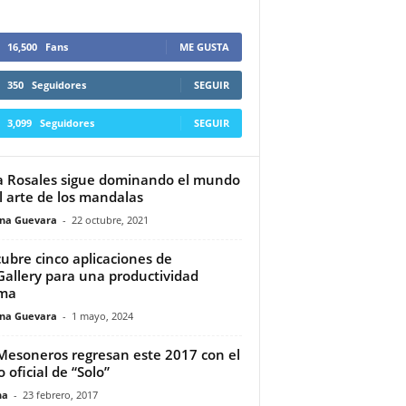
16,500
Fans
ME GUSTA
350
Seguidores
SEGUIR
3,099
Seguidores
SEGUIR
ia Rosales sigue dominando el mundo
l arte de los mandalas
ina Guevara
-
22 octubre, 2021
ubre cinco aplicaciones de
allery para una productividad
ima
ina Guevara
-
1 mayo, 2024
Mesoneros regresan este 2017 con el
 oficial de “Solo”
na
-
23 febrero, 2017