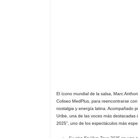
F
a
m
o
s
o
s
El ícono mundial de la salsa, Marc Anthon
Coliseo MedPlus, para reencontrarse con 
nostalgia y energía latina. Acompañado po
Uribe, una de las voces más destacadas de
2025”, uno de los espectáculos más espe