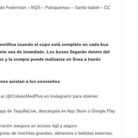
 de Federmán – NQS – Paloquemao – Santa Isabel – CC
notifica cuando el cupo está completo en cada bus
ecto sea de inmediato. Los buses llegarán dentro del
s y la compra puede realizarse en línea a través
es asistan a los conciertos
enue (@ColiseoMedPlus en Instagram) para obtener
 app de TaquillaLive, descárgala en App Store o Google Play
oración asegura un acceso ágil y seguro.
ngreso de mochilas grandes, alimentos o bebidas externas,