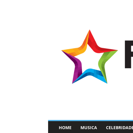
–
HOME
MUSICA
CELEBRIDAD
F