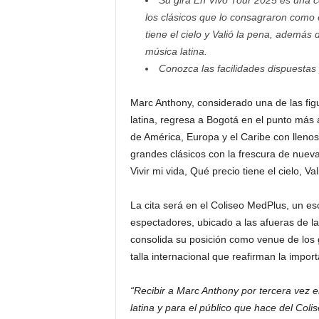
Su gira En Vivo Tour 2025 es una ce
los clásicos que lo consagraron como el
tiene el cielo y Valió la pena, además
música latina.
Conozca las facilidades dispuestas p
Marc Anthony, considerado una de las figur
latina, regresa a Bogotá en el punto más a
de América, Europa y el Caribe con llenos
grandes clásicos con la frescura de nuev
Vivir mi vida, Qué precio tiene el cielo, V
La cita será en el Coliseo MedPlus, un e
espectadores, ubicado a las afueras de la 
consolida su posición como venue de los
talla internacional que reafirman la impor
“Recibir a Marc Anthony por tercera vez 
latina y para el público que hace del Col