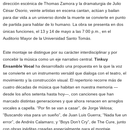
dirección escénica de Thomas Zamora y la dramaturgia de Julio
César Osorio, veinte artistas en escena cantan, actúan y bailan
para dar vida a un universo donde la muerte se convierte en punto
de partida para hablar de lo humano. La obra se presenta en dos
únicas funciones, el 13 y 14 de mayo a las 7:00 p.m., en el
Auditorio Mayor de la Universidad Santo Tomás.
Este montaje se distingue por su carácter interdisciplinar y por
concebir la música como un eje narrativo central.
Tinkuy
Ensamble Vocal
ha desarrollado una propuesta en la que la voz
se convierte en un instrumento versátil que dialoga con el teatro, el
movimiento y la construcción visual. El repertorio recorre más de
cuatro décadas de música que habitan en nuestra memoria —
desde los años setenta hasta hoy—, con canciones que han
marcado distintas generaciones y que ahora renacen en arreglos
vocales a capella. “Por fin se van a casar”, de Jorge Velosa;
“Buscando visa para un sueño”, de Juan Luis Guerra; “Nada fue un
error”, de Andrés Calamaro; y “Boys Don’t Cry”, de The Cure, junto
con obras inéditas creadas especialmente para el montaje,