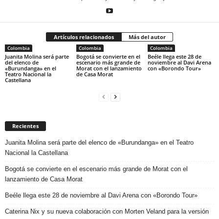
Artículos relacionados
Más del autor
Colombia
Colombia
Colombia
Juanita Molina será parte
Bogotá se convierte en el
Beéle llega este 28 de
del elenco de
escenario más grande de
noviembre al Davi Arena
«Burundanga» en el
Morat con el lanzamiento
con «Borondo Tour»
Teatro Nacional la
de Casa Morat
Castellana
Recientes
Juanita Molina será parte del elenco de «Burundanga» en el Teatro
Nacional la Castellana
Bogotá se convierte en el escenario más grande de Morat con el
lanzamiento de Casa Morat
Beéle llega este 28 de noviembre al Davi Arena con «Borondo Tour»
Caterina Nix y su nueva colaboración con Morten Veland para la versión