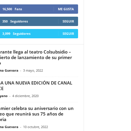
16,500
Fans
ME GUSTA
350
Seguidores
SEGUIR
3,099
Seguidores
SEGUIR
erante llega al teatro Colsubsidio –
ierto de lanzamiento de su primer
o
ina Guevara
-
3 mayo, 2022
GA UNA NUEVA EDICIÓN DE CANAL
CE
yano
-
4 diciembre, 2020
mier celebra su aniversario con un
o que reunirá sus 75 años de
oria
ina Guevara
-
10 octubre, 2022