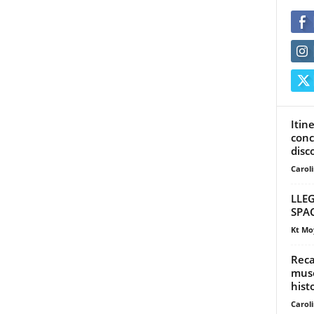
Itin
conc
disc
Carol
LLE
SPA
Kt Mo
Reca
muse
hist
Carol