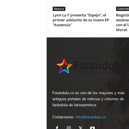
Musica
Colombi
Lyon La F presenta “Espejo”, el
Bogotá 
primer adelanto de su nuevo EP
escena
“Ausencia”
con el 
Morat
Farandula.co es uno de los mayores y más
antiguos portales de noticias y chismes de
farándula de latinoamérica.
Contáctanos:
info@farandula.co