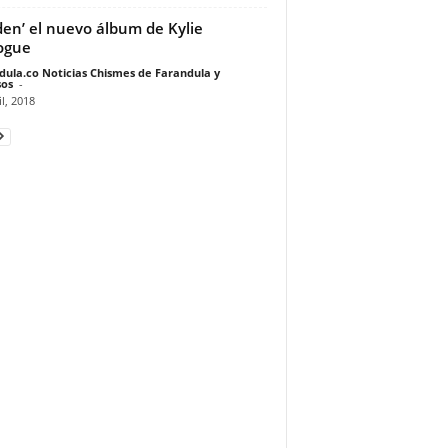
den’ el nuevo álbum de Kylie
ogue
dula.co Noticias Chismes de Farandula y
os
-
il, 2018