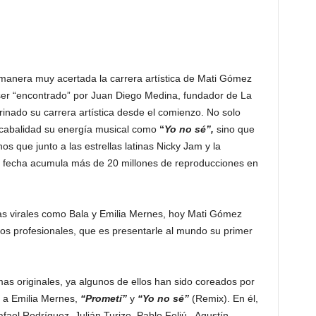
manera muy acertada la carrera artística de Mati Gómez
e ser “encontrado” por Juan Diego Medina, fundador de La
inado su carrera artística desde el comienzo. No solo
a cabalidad su energía musical como
“
Yo no sé”,
sino que
 que junto a las estrellas latinas Nicky Jam y la
a fecha acumula más de 20 millones de reproducciones en
as virales como Bala y Emilia Mernes, hoy Mati Gómez
s profesionales, que es presentarle al mundo su primer
as originales, ya algunos de ellos han sido coreados por
 a Emilia Mernes,
“Prometí”
y
“Yo no sé”
(Remix). En él,
ael Rodríguez, Julián Turizo, Pablo Feliú, Agustín