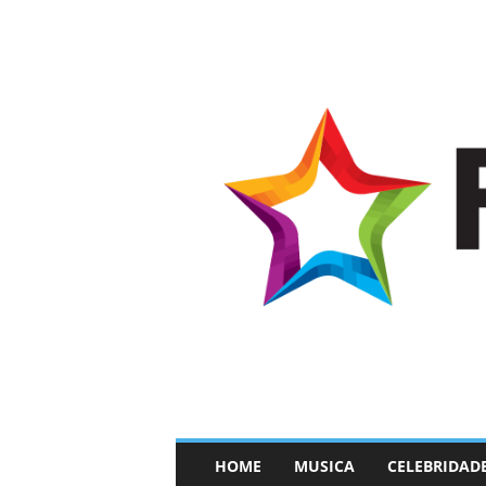
–
HOME
MUSICA
CELEBRIDAD
F