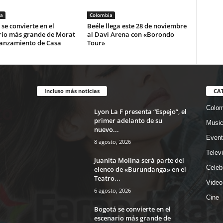
a
Colombia
se convierte en el
Beéle llega este 28 de noviembre
rio más grande de Morat
al Davi Arena con «Borondo
lanzamiento de Casa
Tour»
Incluso más noticias
CA
Colom
Lyon La F presenta “Espejo”, el
primer adelanto de su
Musi
nuevo...
Event
8 agosto, 2026
Telev
Juanita Molina será parte del
Celeb
elenco de «Burundanga» en el
Teatro...
Video
6 agosto, 2026
Cine
Bogotá se convierte en el
escenario más grande de