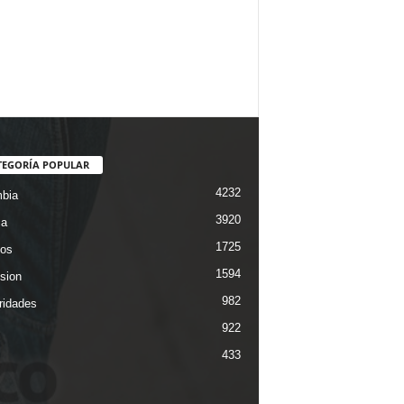
TEGORÍA POPULAR
4232
bia
3920
ca
1725
os
1594
ision
982
ridades
922
433