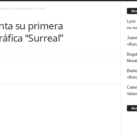
oducción discográfica “Surreal”
Rec
Lyon 
nta su primera
su nu
áfica “Surreal”
Juani
«Buru
Bogot
Morat
Beéle
«Boro
Cater
Velan
Re