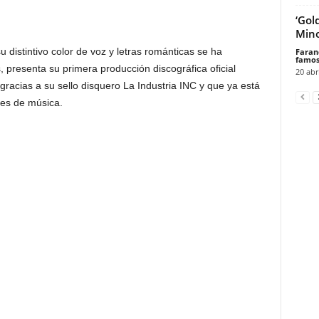
‘Gol
Min
u distintivo color de voz y letras románticas se ha
Faran
famos
presenta su primera producción discográfica oficial
20 abr
racias a su sello disquero La Industria INC y que ya está
les de música.