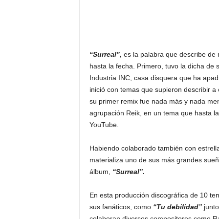
“Surreal”,
es la palabra que describe de 
hasta la fecha. Primero, tuvo la dicha d
Industria INC, casa disquera que ha apadr
inició con temas que supieron describir 
su primer remix fue nada más y nada menos
agrupación Reik, en un tema que hasta l
YouTube.
Habiendo colaborado también con estrell
materializa uno de sus más grandes sueño
álbum,
“Surreal”.
En esta producción discográfica de 10 tem
sus fanáticos, como
“Tu debilidad”
junto
colaboran diversos compositores como Raf