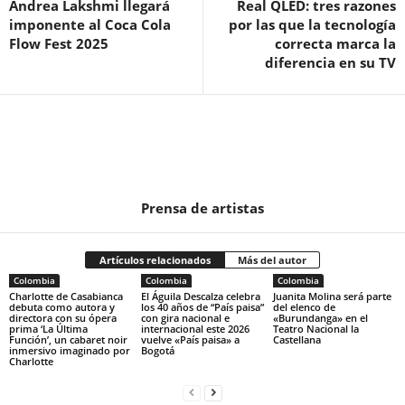
Andrea Lakshmi llegará
Real QLED: tres razones
imponente al Coca Cola
por las que la tecnología
Flow Fest 2025
correcta marca la
diferencia en su TV
Prensa de artistas
Artículos relacionados
Más del autor
Colombia
Colombia
Colombia
Charlotte de Casabianca
El Águila Descalza celebra
Juanita Molina será parte
debuta como autora y
los 40 años de “País paisa”
del elenco de
directora con su ópera
con gira nacional e
«Burundanga» en el
prima ‘La Última
internacional este 2026
Teatro Nacional la
Función’, un cabaret noir
vuelve «País paisa» a
Castellana
inmersivo imaginado por
Bogotá
Charlotte