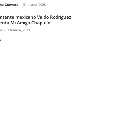
ina Guevara
-
31 marzo, 2026
antante mexicano Valdo Rodríguez
enta Mi Amigo Chapulín
na
-
3 febrero, 2023