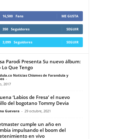
16,500
Fans
ME GUSTA
350
Seguidores
SEGUIR
3,099
Seguidores
SEGUIR
sa Parodi Presenta Su nuevo álbum:
 Lo Que Tengo
dula.co Noticias Chismes de Farandula y
os
-
io, 2017
suena ‘Labios de Fresa’ el nuevo
illo del bogotano Tommy Devia
ina Guevara
-
29 octubre, 2021
etmaster cumple un año en
mbia impulsando el boom del
etenimiento en vivo