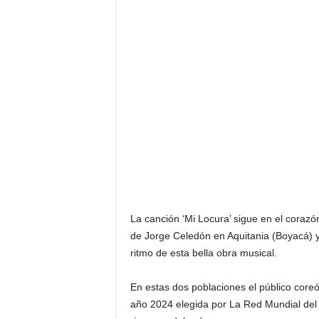
F
a
m
o
s
o
s
La canción ‘Mi Locura’ sigue en el coraz
de Jorge Celedón en Aquitania (Boyacá) y
ritmo de esta bella obra musical.
En estas dos poblaciones el público coreó c
año 2024 elegida por La Red Mundial del 