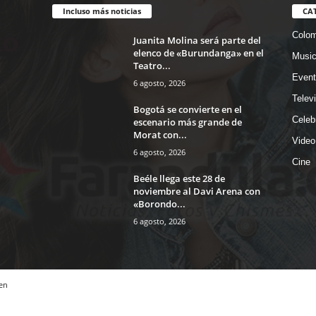
Incluso más noticias
CA
Colom
Juanita Molina será parte del
elenco de «Burundanga» en el
Musi
Teatro...
Event
6 agosto, 2026
Telev
Bogotá se convierte en el
Celeb
escenario más grande de
Morat con...
Video
6 agosto, 2026
Cine
Beéle llega este 28 de
noviembre al Davi Arena con
«Borondo...
6 agosto, 2026
en