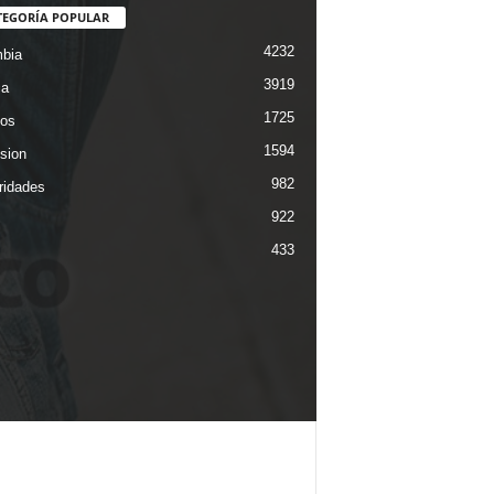
TEGORÍA POPULAR
4232
bia
3919
ca
1725
os
1594
ision
982
ridades
922
433