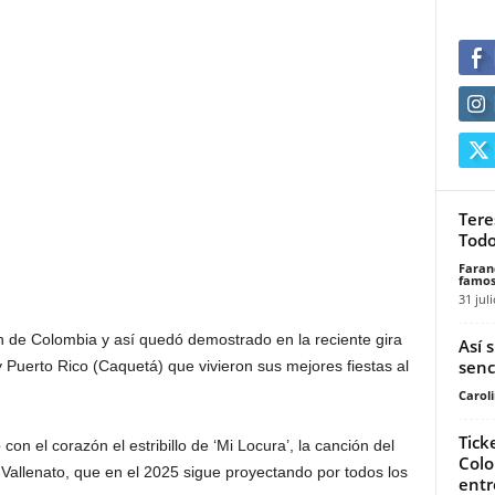
Tere
Todo
Faran
famos
31 jul
ón de Colombia y así quedó demostrado en la reciente gira
Así 
senc
 Puerto Rico (Caquetá) que vivieron sus mejores fiestas al
Carol
Tick
on el corazón el estribillo de ‘Mi Locura’, la canción del
Colo
Vallenato, que en el 2025 sigue proyectando por todos los
entr