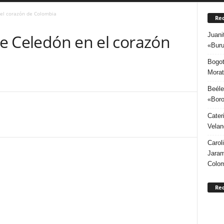
n el corazón de Colombia
Rec
Juani
rge Celedón en el corazón
«Buru
Bogot
Morat
Beéle
«Boro
Cater
Velan
Carol
Jaram
Colo
Re