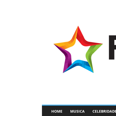
–
HOME
MUSICA
CELEBRIDAD
F