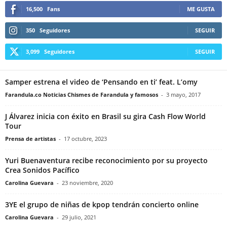
16,500
Fans
ME GUSTA
350
Seguidores
SEGUIR
3,099
Seguidores
SEGUIR
Samper estrena el video de ‘Pensando en ti’ feat. L’omy
Farandula.co Noticias Chismes de Farandula y famosos
-
3 mayo, 2017
J Álvarez inicia con éxito en Brasil su gira Cash Flow World
Tour
Prensa de artistas
-
17 octubre, 2023
Yuri Buenaventura recibe reconocimiento por su proyecto
Crea Sonidos Pacífico
Carolina Guevara
-
23 noviembre, 2020
3YE el grupo de niñas de kpop tendrán concierto online
Carolina Guevara
-
29 julio, 2021