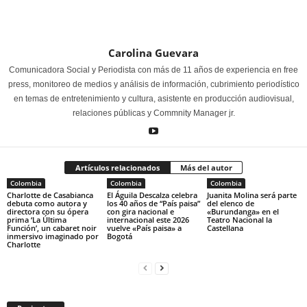
Carolina Guevara
Comunicadora Social y Periodista con más de 11 años de experiencia en free
press, monitoreo de medios y análisis de información, cubrimiento periodístico
en temas de entretenimiento y cultura, asistente en producción audiovisual,
relaciones públicas y Commnity Manager jr.
Artículos relacionados
Más del autor
Colombia
Colombia
Colombia
Charlotte de Casabianca
El Águila Descalza celebra
Juanita Molina será parte
debuta como autora y
los 40 años de “País paisa”
del elenco de
directora con su ópera
con gira nacional e
«Burundanga» en el
prima ‘La Última
internacional este 2026
Teatro Nacional la
Función’, un cabaret noir
vuelve «País paisa» a
Castellana
inmersivo imaginado por
Bogotá
Charlotte