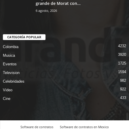
grande de Morat con...
6 agosto, 2026
CATEGORÍA POPULAR
4232
Colombia
3920
Musica
1725
Eventos
1594
Television
982
Celebridades
922
Video
433
Cine
Software de contratos
Software de contratos en Mexico