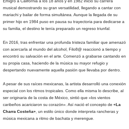
Emigró a California a los 18 años y en 1982 inició su carrera
musical demostrando su gran versatilidad, llegando a cantar con
mariachi y bailar de forma simultánea. Aunque la llegada de su
primer hijo en 1984 puso en pausa su trayectoria para dedicarse a
su familia, el destino le tenía preparado un regreso triunfal.
En 2016, tras enfrentar una profunda tristeza familiar que amenazó
con acercarla al mundo del alcohol, Filo8@ reaccionó a tiempo y
encontró su salvación en el arte. Comenzó a grabarse cantando en
su propia casa, haciendo de la música su mayor refugio y
despertando nuevamente aquella pasión que llevaba por dentro.
A pesar de sus raíces mexicanas, la artista desarrolló una conexión
especial con los ritmos tropicales. Como ella misma lo describe, al
ser originaria de la costa de México, sintió que «los vientos
caribeños acariciaron su corazón». Así nació el concepto de
«La
Charra Costeña»
, un estilo único donde interpreta rancheras y
música mexicana a ritmo de bachata y merengue.