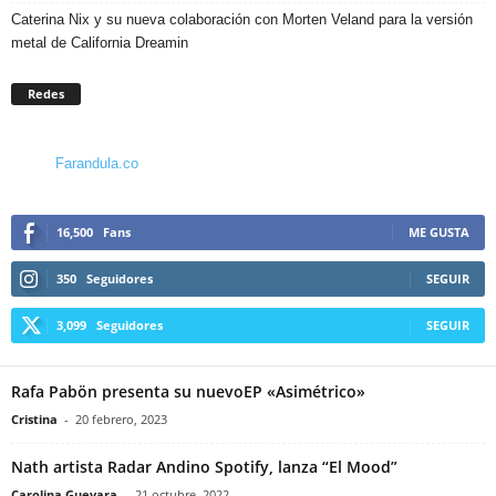
Caterina Nix y su nueva colaboración con Morten Veland para la versión
metal de California Dreamin
Redes
Farandula.co
16,500
Fans
ME GUSTA
350
Seguidores
SEGUIR
3,099
Seguidores
SEGUIR
Rafa Pabön presenta su nuevoEP «Asimétrico»
Cristina
-
20 febrero, 2023
Nath artista Radar Andino Spotify, lanza “El Mood”
Carolina Guevara
-
21 octubre, 2022