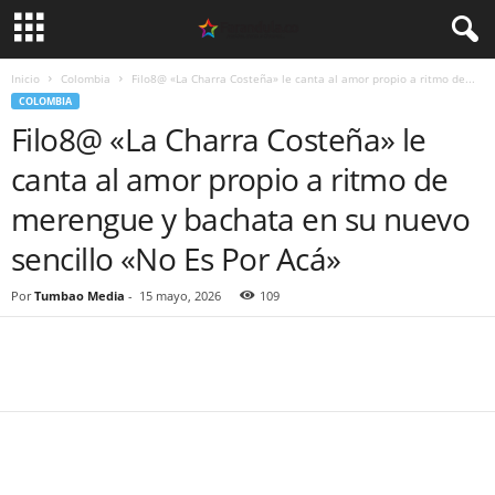
Inicio
Colombia
Filo8@ «La Charra Costeña» le canta al amor propio a ritmo de...
COLOMBIA
Filo8@ «La Charra Costeña» le
canta al amor propio a ritmo de
merengue y bachata en su nuevo
sencillo «No Es Por Acá»
Por
Tumbao Media
-
15 mayo, 2026
109