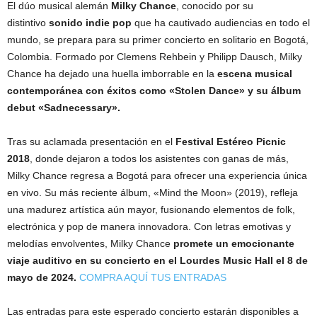
El dúo musical alemán
Milky Chance
, conocido por su
distintivo
sonido indie pop
que ha cautivado audiencias en todo el
mundo, se prepara para su primer concierto en solitario en Bogotá,
Colombia. Formado por Clemens Rehbein y Philipp Dausch, Milky
Chance ha dejado una huella imborrable en la
escena musical
contemporánea con éxitos como «Stolen Dance» y su álbum
debut «Sadnecessary».
Tras su aclamada presentación en el
Festival Estéreo Picnic
2018
, donde dejaron a todos los asistentes con ganas de más,
Milky Chance regresa a Bogotá para ofrecer una experiencia única
en vivo. Su más reciente álbum, «Mind the Moon» (2019), refleja
una madurez artística aún mayor, fusionando elementos de folk,
electrónica y pop de manera innovadora. Con letras emotivas y
melodías envolventes, Milky Chance
promete un emocionante
viaje auditivo en su concierto en el Lourdes Music Hall el 8 de
mayo de 2024.
COMPRA AQUÍ TUS ENTRADAS
Las entradas para este esperado concierto estarán disponibles a