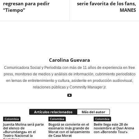
regresan para pedir
serie favorita de los fans,
“Tiempo”
MANES
Carolina Guevara
Comunicadora Social y Periodista con más de 11 años de experiencia en free
press, monitoreo de medios y análisis de información, cubrimiento periodístico
en temas de entretenimiento y cultura, asistente en producción audiovisual,
relaciones públicas y Commnity Manager jr.
Artículos relacionados
Más del autor
Colombia
Colombia
Colombia
Juanita Molina será parte
Bogotá se convierte en el
Beéle llega este 28 de
del elenco de
escenario más grande de
noviembre al Davi Arena
«Burundanga» en el
Morat con el lanzamiento
con «Borondo Tour»
Teatro Nacional la
de Casa Morat