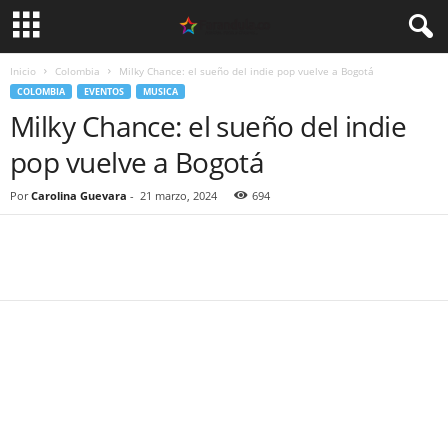
Inicio
Colombia
Milky Chance: el sueño del indie pop vuelve a Bogotá
COLOMBIA
EVENTOS
MUSICA
Milky Chance: el sueño del indie
pop vuelve a Bogotá
Por
Carolina Guevara
-
21 marzo, 2024
694