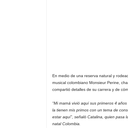
F
a
m
o
s
o
s
En medio de una reserva natural y rodead
musical colombiano Monsieur Perine, cha
compartió detalles de su carrera y de cóm
“Mi mamá vivió aquí sus primeros 4 años d
la tienen mis primos con un tema de conse
estar aquí”, señaló Catalina, quien pasa 
natal Colombia.