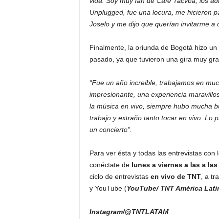
vida. Soy muy fan de Café Tacvba, los ad
Unplugged, fue una locura, me hicieron p
Joselo y me dijo que querían invitarme a 
Finalmente, la oriunda de Bogotá hizo un 
pasado, ya que tuvieron una gira muy gr
“Fue un año increible, trabajamos en muc
impresionante, una experiencia maravillo
la música en vivo, siempre hubo mucha b
trabajo y extraño tanto tocar en vivo. Lo
un concierto”.
Para ver ésta y todas las entrevistas con l
conéctate de
lunes a viernes
a las a la
ciclo de entrevistas
en vivo de TNT
, a t
y YouTube (
YouTube/
TNT América Lati
Instagram/@TNTLATAM