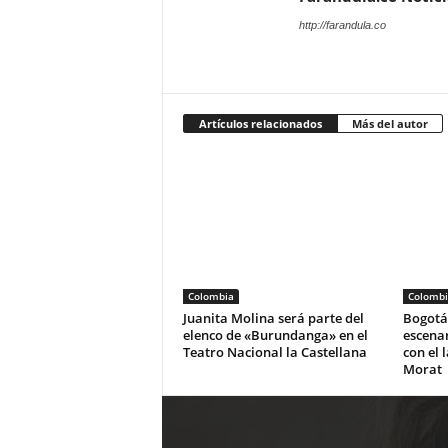
http://farandula.co
Artículos relacionados
Más del autor
Colombia
Colombi
Juanita Molina será parte del
Bogotá 
elenco de «Burundanga» en el
escena
Teatro Nacional la Castellana
con el 
Morat