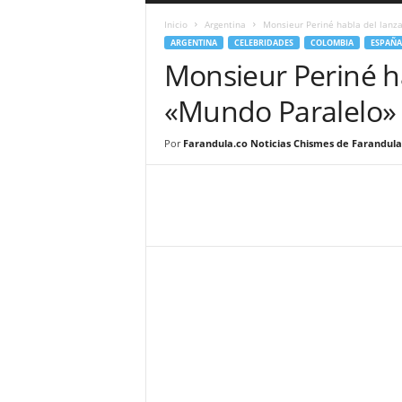
a
Inicio
Argentina
Monsieur Periné habla del lan
r
ARGENTINA
CELEBRIDADES
COLOMBIA
ESPAÑA
a
Monsieur Periné h
n
d
«Mundo Paralelo»
u
l
a
Por
Farandula.co Noticias Chismes de Farandula
.
C
O
N
o
t
i
c
i
a
s
d
e