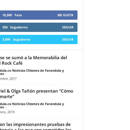
16,500
Fans
ME GUSTA
350
Seguidores
SEGUIR
3,099
Seguidores
SEGUIR
se se sumó a la Memorabilia del
 Rock Café
dula.co Noticias Chismes de Farandula y
os
-
embre, 2017
iel & Olga Tañón presentan “Cómo
marte”
dula.co Noticias Chismes de Farandula y
os
-
rero, 2019
son las impresionantes pruebas de
stencia a las que son sometidos los