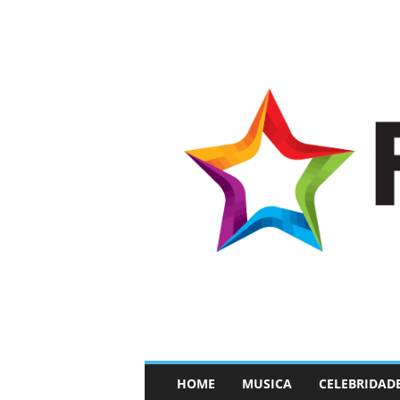
–
HOME
MUSICA
CELEBRIDAD
F