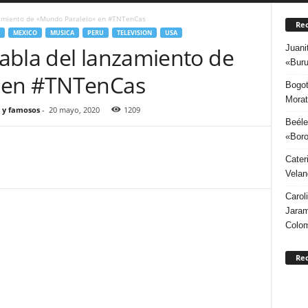
zamiento de «Mundo Paralelo» en #TNTenCas
Rec
MEXICO
MUSICA
PERU
TELEVISION
USA
Juani
abla del lanzamiento de
«Buru
 en #TNTenCas
Bogot
Morat
 y famosos
-
20 mayo, 2020
1209
Beéle
«Boro
Cater
Velan
Carol
Jaram
Colo
Re