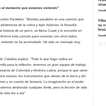
smar
n al momento que estamos viviendo”
Carol
ndos Paralelos
:
“Mundos paralelos es una canción que
Filb
su n
stenerse de la rutina y tejer historias, la fisosofía
brot
la historia de un perro, se llama Cuate y lo encontré en
Carol
icimos esta canción para conectar con otros lados,
 viviendo se ha acomodado. Ha sido un mensaje muy
r, Catalina explicó:
“Todo lo que hago radica en
lla para la reflexión, tenemos un gran equipo de trabajo
tesanía de Colombia y América Latina, porque lo que viene
tra música, los instrumentos que vienen de la tierra y ahí
eo y un cuento de fantasía. La imaginación es el poder
emos desbordar cualquier límite, pero la lección de vida
a vida día a día”.