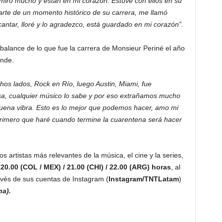
miro mucho y están en mi corazón. Estuve con ellos en su
arte de un momento histórico de su carrera, me llamó
cantar, lloré y lo agradezco, está guardado en mi corazón”.
balance de lo que fue la carrera de Monsieur Periné el año
ande.
hos lados, Rock en Río, luego Austin, Miami, fue
sa, cualquier músico lo sabe y por eso extrañamos mucho
uena vibra. Esto es lo mejor que podemos hacer, amo mi
 primero que haré cuando termine la cuarentena será hacer
os artistas más relevantes de la música, el cine y la series,
s 20.00 (COL / MEX) / 21.00 (CHI) / 22.00 (ARG) horas
, al
ravés de sus cuentas de Instagram (
Instagram/TNTLatam
)
na).