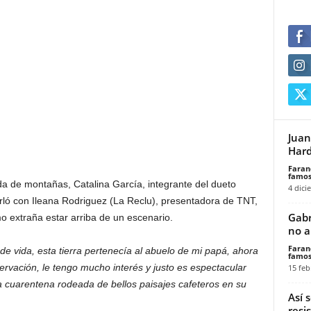
Juan
Hard
Faran
famos
a de montañas, Catalina García, integrante del dueto
4 dici
rló con Ileana Rodriguez (La Reclu), presentadora de TNT,
Gabr
o extraña estar arriba de un escenario.
no a
Faran
e vida, esta tierra pertenecía al abuelo de mi papá, ahora
famos
rvación, le tengo mucho interés y justo es espectacular
15 feb
la cuarentena rodeada de bellos paisajes cafeteros en su
Así 
resi