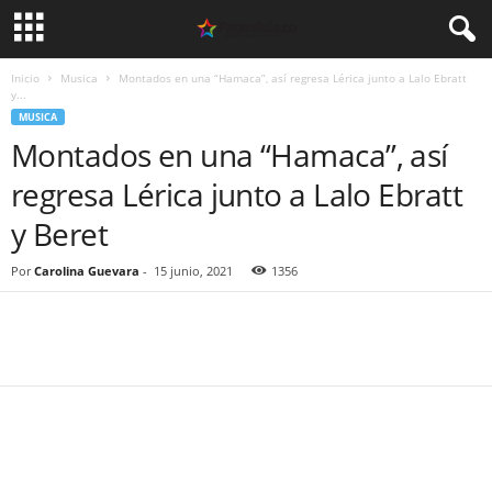
Inicio
Musica
Montados en una “Hamaca”, así regresa Lérica junto a Lalo Ebratt
y...
MUSICA
Montados en una “Hamaca”, así
regresa Lérica junto a Lalo Ebratt
y Beret
Por
Carolina Guevara
-
15 junio, 2021
1356