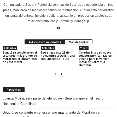
Comunicadora Social y Periodista con más de 11 años de experiencia en free
press, monitoreo de medios y análisis de información, cubrimiento periodístico
en temas de entretenimiento y cultura, asistente en producción audiovisual,
relaciones públicas y Commnity Manager jr.
Artículos relacionados
Más del autor
Colombia
Colombia
Video
Bogotá se convierte en el
Beéle llega este 28 de
Caterina Nix y su nueva
escenario más grande de
noviembre al Davi Arena
colaboración con Morten
Morat con el lanzamiento
con «Borondo Tour»
Veland para la versión
de Casa Morat
metal de California
Dreamin
Recientes
Juanita Molina será parte del elenco de «Burundanga» en el Teatro
Nacional la Castellana
Bogotá se convierte en el escenario más grande de Morat con el