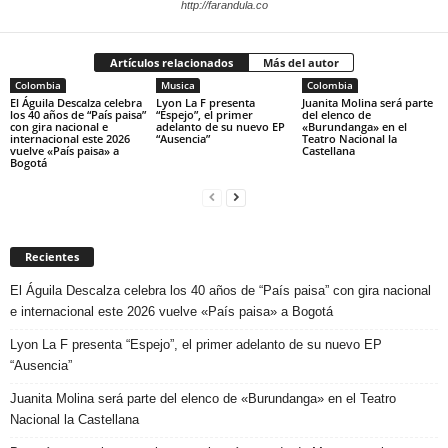
http://farandula.co
Artículos relacionados
Más del autor
Colombia
Musica
Colombia
El Águila Descalza celebra
Lyon La F presenta
Juanita Molina será parte
los 40 años de “País paisa”
“Espejo”, el primer
del elenco de
con gira nacional e
adelanto de su nuevo EP
«Burundanga» en el
internacional este 2026
“Ausencia”
Teatro Nacional la
vuelve «País paisa» a
Castellana
Bogotá
Recientes
El Águila Descalza celebra los 40 años de “País paisa” con gira nacional
e internacional este 2026 vuelve «País paisa» a Bogotá
Lyon La F presenta “Espejo”, el primer adelanto de su nuevo EP
“Ausencia”
Juanita Molina será parte del elenco de «Burundanga» en el Teatro
Nacional la Castellana