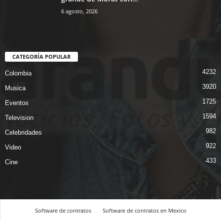
6 agosto, 2026
CATEGORÍA POPULAR
4232
Colombia
3920
Musica
1725
Eventos
1594
Television
982
Celebridades
922
Video
433
Cine
Software de contratos
Software de contratos en Mexico